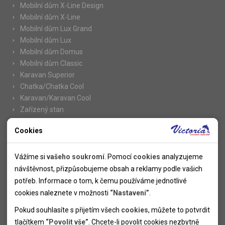
Mobilní dům X-Line Design
Mobilní dům X-Line
Mobilní dům Lux Grand
Mobilní dům Lux
Mobilní dům Domus
Mobilní dům Classic
Karavan Superior
Chatka/Chatka Cool
Karavan/Karavan Cool
Zařízený stan
Cookies
Nutné cookies
Informace
Nutné cookies pomáhají, aby byla webová stránka použitelná
Vážíme si
vašeho soukromí
. Pomocí
cookies
analyzujeme
Novinky
tak, že umožní základní funkce jako navigace stránky a
návštěvnost, přizpůsobujeme obsah a reklamy podle vašich
Kolektivy
přístup k zabezpečeným sekcím webové stránky. Webová
potřeb. Informace o tom, k čemu používáme jednotlivé
SUPER FIRST MINUTE
stránka nemůže správně fungovat bez těchto cookies.
cookies naleznete v možnosti
“Nastavení”
.
Naše atraktivní slevy
Pokud souhlasíte s přijetím všech
cookies
, můžete to potvrdit
Informace k letním pobytům
Analytické cookies
tlačítkem
“Povolit vše”
. Chcete-li povolit cookies nezbytně
Informace o letecké dopravě