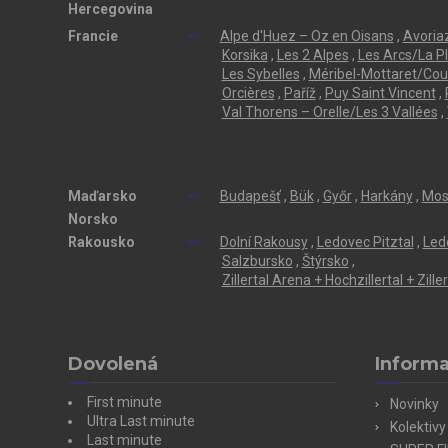
Hercegovina
Francie
Alpe d'Huez – Oz en Oisans
,
Avoriaz
Korsika
,
Les 2 Alpes
,
Les Arcs/La P
Les Sybelles
,
Méribel-Mottaret/Cou
Orcières
,
Paříž
,
Puy Saint Vincent
,
Val Thorens – Orelle/Les 3 Vallées
,
Maďarsko
Budapešť
,
Bük
,
Győr
,
Harkány
,
Mos
Norsko
Rakousko
Dolní Rakousy
,
Ledovec Pitztal
,
Led
Salzbursko
,
Štýrsko
,
Zillertal Arena + Hochzillertal + Zill
Dovolená
Inform
First minute
Novinky
Ultra Last minute
Kolektivy
Last minute