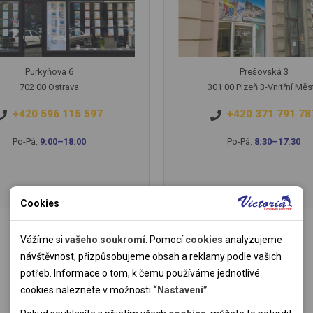
Purkyňova 6
Prešovská 3
702 00 Ostrava
301 00 Plzeň 3-Vnitřní Měs
+420 596 115 597
+420 371 791 78
Po-Pá:
9:00–18:00
Po-Pá:
8:30–17:30
Cookies
Nutné cookies
Nutné cookies pomáhají, aby byla webová stránka použitelná
Vážíme si
vašeho soukromí
. Pomocí
cookies
analyzujeme
tak, že umožní základní funkce jako navigace stránky a
návštěvnost, přizpůsobujeme obsah a reklamy podle vašich
přístup k zabezpečeným sekcím webové stránky. Webová
potřeb. Informace o tom, k čemu používáme jednotlivé
stránka nemůže správně fungovat bez těchto cookies.
cookies naleznete v možnosti
“Nastavení”
.