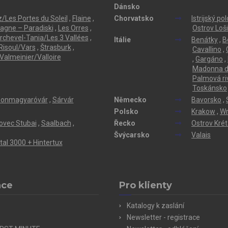
Dánsko
/Les Portes du Soleil
,
Flaine
,
Chorvatsko
Istrijský po
lagne – Paradiski
,
Les Orres
,
Ostrov Loši
rchevel-Tania/Les 3 Vallées
,
Itálie
Benátky
,
B
Risoul/Vars
,
Štrasburk
,
Cavallino
,
Valmeinier/Valloire
,
Gargáno
,
Madonna di
Palmová ri
Toskánsko
onmagyaróvár
,
Sárvár
Německo
Bavorsko
,
Polsko
Krakow
,
Wr
ovec Stubai
,
Saalbach
,
Řecko
Ostrov Kré
Švýcarsko
Valais
ertal 3000 + Hintertux
ace
Pro klienty
Katalogy k zaslání
Newsletter - registrace