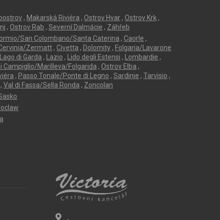
loostrov
,
Makarská Riviéra
,
Ostrov Hvar
,
Ostrov Krk
,
nj
,
Ostrov Rab
,
Severní Dalmácie
,
Záhřeb
ormio/San Colombano/Santa Caterina
,
Caorle
,
Cervinia/Zermatt
,
Civetta
,
Dolomity
,
Folgaria/Lavarone
Lago di Garda
,
Lazio
,
Lido degli Estensi
,
Lombardie
,
 Campiglio/Marilleva/Folgarida
,
Ostrov Elba
,
viéra
,
Passo Tonale/Ponte di Legno
,
Sardinie
,
Tarvisio
,
,
Val di Fassa/Sella Ronda
,
Zoncolan
Sasko
oclaw
ta
,