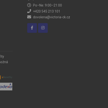
Po–Ne: 9:00–21:00
+420 545 213 101
dovolena@victoria-ck.cz
ity
možná