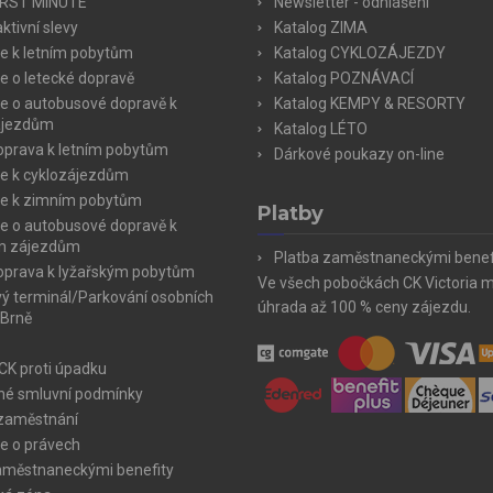
IRST MINUTE
Newsletter - odhlášení
ktivní slevy
Katalog ZIMA
e k letním pobytům
Katalog CYKLOZÁJEZDY
e o letecké dopravě
Katalog POZNÁVACÍ
e o autobusové dopravě k
Katalog KEMPY & RESORTY
ájezdům
Katalog LÉTO
doprava k letním pobytům
Dárkové poukazy on-line
e k cyklozájezdům
e k zimním pobytům
Platby
e o autobusové dopravě k
m zájezdům
Platba zaměstnaneckými benef
doprava k lyžařským pobytům
Ve všech pobočkách CK Victoria 
ý terminál/Parkování osobních
úhrada až 100 % ceny zájezdu.
 Brně
 CK proti úpadku
é smluvní podmínky
zaměstnání
e o právech
aměstnaneckými benefity