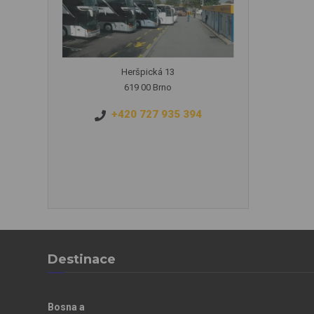
Heršpická 13
619 00 Brno
+420 727 935 394
Destinace
Bosna a