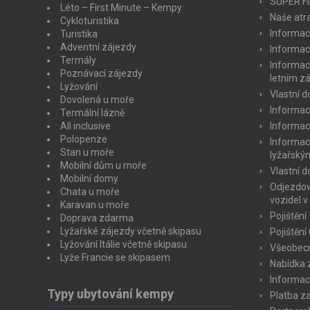
SUPER F
Léto – First Minute – Kempy
Naše atra
Cykloturistika
Informac
Turistika
Adventní zájezdy
Informac
Termály
Informac
Poznávací zájezdy
letním z
Lyžování
Vlastní 
Dovolená u moře
Informac
Termální lázně
All inclusive
Informac
Polopenze
Informac
Stan u moře
lyžařský
Mobilní dům u moře
Vlastní 
Mobilní domy
Odjezdov
Chata u moře
vozidel v
Karavan u moře
Pojištění
Doprava zdarma
Lyžařské zájezdy včetně skipasu
Pojištění
Lyžování Itálie včetně skipasu
Všeobecn
Lyže Francie se skipasem
Nabídka 
Informac
Typy ubytování kempy
Platba z