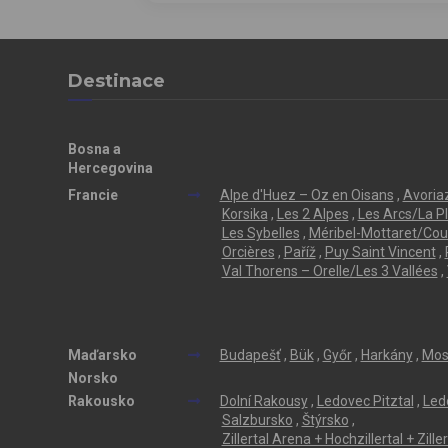
Destinace
Bosna a
Hercegovina
Francie
Alpe d'Huez – Oz en Oisans
,
Avoriaz
Korsika
,
Les 2 Alpes
,
Les Arcs/La P
Les Sybelles
,
Méribel-Mottaret/Cou
Orcières
,
Paříž
,
Puy Saint Vincent
,
Val Thorens – Orelle/Les 3 Vallées
,
Maďarsko
Budapešť
,
Bük
,
Győr
,
Harkány
,
Mos
Norsko
Rakousko
Dolní Rakousy
,
Ledovec Pitztal
,
Led
Salzbursko
,
Štýrsko
,
Zillertal Arena + Hochzillertal + Zill