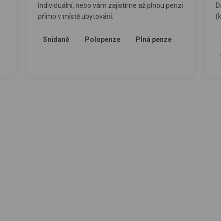
Individuální, nebo vám zajistíme až plnou penzi
D
přímo v místě ubytování.
(
Snídaně
Polopenze
Plná penze