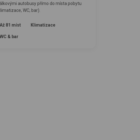
álkovými autobusy přímo do místa pobytu
klimatizace, WC, bar).
Až 81 míst
Klimatizace
WC & bar