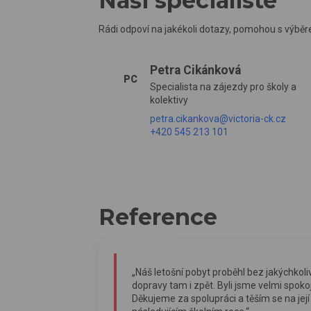
Naši specialisté
Rádi odpoví na jakékoli dotazy, pomohou s výběr
Petra Cikánková
PC
Specialista na zájezdy pro školy a
kolektivy
petra.cikankova@victoria-ck.cz
+420 545 213 101
Reference
„Náš letošní pobyt proběhl bez jakýchkol
dopravy tam i zpět. Byli jsme velmi spokoj
Děkujeme za spolupráci a těším se na její