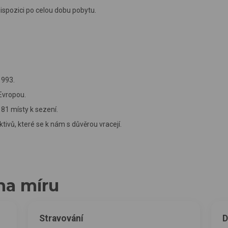
dispozici po celou dobu pobytu.
1993.
Evropou.
81 místy k sezení.
tivů, které se k nám s důvěrou vracejí.
na míru
Stravování
D