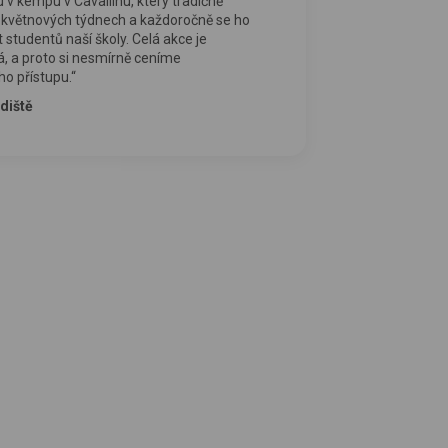
u v kempu v Cavallinu, který tradičně
 květnových týdnech a každoročně se ho
 studentů naší školy. Celá akce je
, a proto si nesmírně ceníme
ho přístupu.“
diště