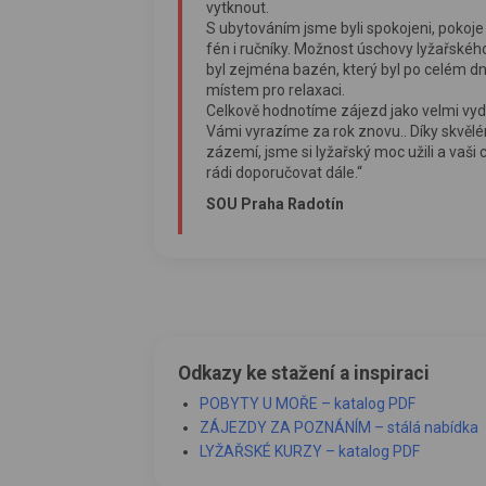
vytknout.
S ubytováním jsme byli spokojeni, pokoje b
fén i ručníky. Možnost úschovy lyžařské
byl zejména bazén, který byl po celém d
místem pro relaxaci.
Celkově hodnotíme zájezd jako velmi vy
Vámi vyrazíme za rok znovu.. Díky skvěl
zázemí, jsme si lyžařský moc užili a vaš
rádi doporučovat dále.“
SOU Praha Radotín
Odkazy ke stažení a inspiraci
POBYTY U MOŘE – katalog PDF
ZÁJEZDY ZA POZNÁNÍM – stálá nabídka
LYŽAŘSKÉ KURZY – katalog PDF