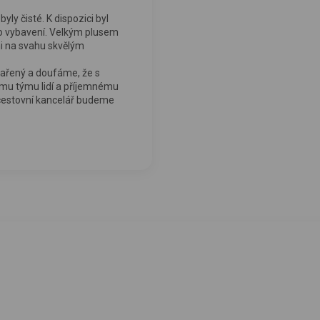
yly čisté. K dispozici byl
ho vybavení. Velkým plusem
ni na svahu skvělým
dařený a doufáme, že s
ému týmu lidí a příjemnému
i cestovní kancelář budeme