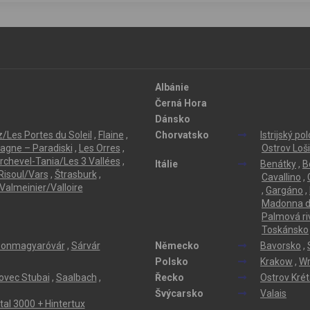
Albánie
Černá Hora
Dánsko
/Les Portes du Soleil
,
Flaine
,
Chorvatsko
Istrijský po
lagne – Paradiski
,
Les Orres
,
Ostrov Loši
rchevel-Tania/Les 3 Vallées
,
Itálie
Benátky
,
B
Risoul/Vars
,
Štrasburk
,
Cavallino
,
Valmeinier/Valloire
,
Gargáno
,
Madonna di
Palmová ri
Toskánsko
onmagyaróvár
,
Sárvár
Německo
Bavorsko
,
Polsko
Krakow
,
Wr
ovec Stubai
,
Saalbach
,
Řecko
Ostrov Kré
Švýcarsko
Valais
ertal 3000 + Hintertux