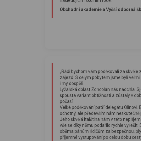
následujícím školním roce.“
Obchodní akademie a Vyšší odborná šk
„Rádi bychom vám poděkovali za skvěle 
zájezd. S celým pobytem jsme byli velmi s
i my dospělí.
Lyžařská oblast Zoncolan nás nadchla. Sj
spousta variant obtížnosti a zůstaly v dob
počasí.
Velké poděkování patří delegátu Olinovi. B
ochotný, ale především nám neskutečně p
Jeho skvělá italština nám v této nepříje
vše se díky němu podařilo rychle vyřešit.
oběma pánům řidičům za bezpečnou, plyn
příjemné vystupování po celou dobu ces