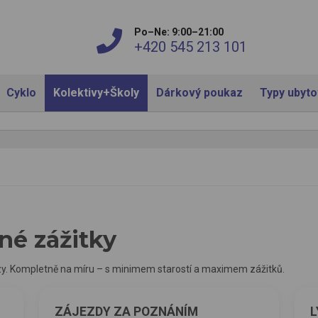
Po–Ne: 9:00–21:00
+420 545 213 101
Cyklo
Kolektivy+Školy
Dárkový poukaz
Typy ubyt
né zážitky
rzy. Kompletně na míru – s minimem starostí a maximem zážitků.
ZÁJEZDY ZA POZNÁNÍM
L