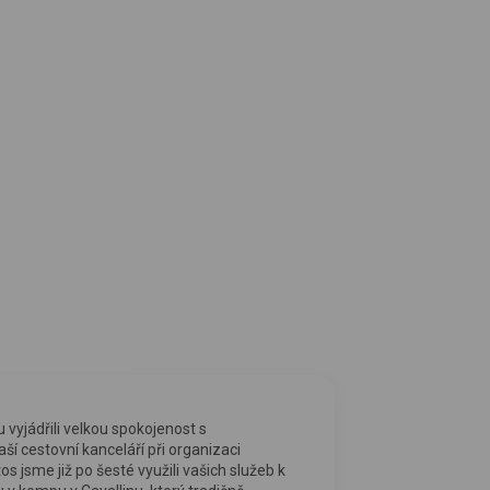
vyjádřili velkou spokojenost s
ší cestovní kanceláří při organizaci
os jsme již po šesté využili vašich služeb k