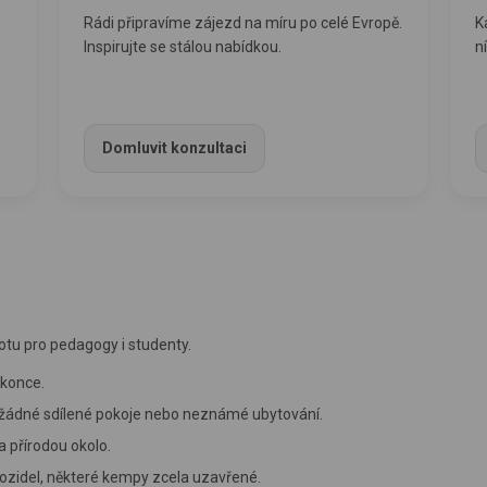
Rádi připravíme zájezd na míru po celé Evropě.
K
Inspirujte se stálou nabídkou.
n
ZDE – stálá nabídka
Domluvit konzultaci
otu pro pedagogy i studenty.
konce.
 žádné sdílené pokoje nebo neznámé ubytování.
přírodou okolo.
ozidel, některé kempy zcela uzavřené.