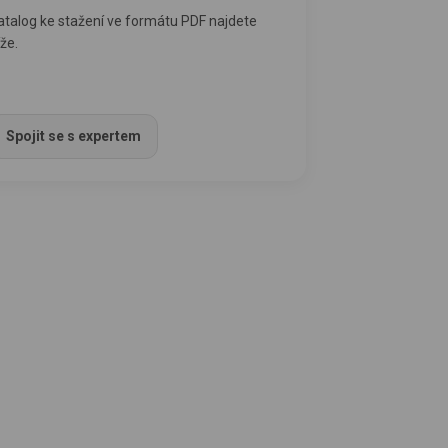
atalog ke stažení ve formátu PDF najdete
íže.
ZDE – stáhnout katalog PDF
Spojit se s expertem