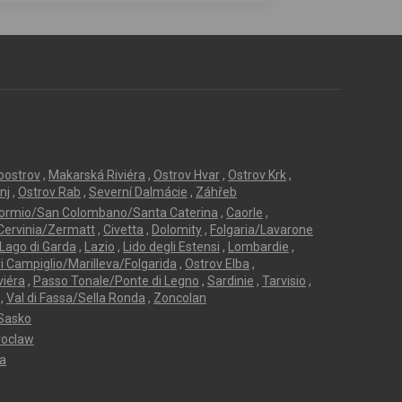
loostrov
,
Makarská Riviéra
,
Ostrov Hvar
,
Ostrov Krk
,
nj
,
Ostrov Rab
,
Severní Dalmácie
,
Záhřeb
ormio/San Colombano/Santa Caterina
,
Caorle
,
Cervinia/Zermatt
,
Civetta
,
Dolomity
,
Folgaria/Lavarone
Lago di Garda
,
Lazio
,
Lido degli Estensi
,
Lombardie
,
 Campiglio/Marilleva/Folgarida
,
Ostrov Elba
,
viéra
,
Passo Tonale/Ponte di Legno
,
Sardinie
,
Tarvisio
,
,
Val di Fassa/Sella Ronda
,
Zoncolan
Sasko
oclaw
ta