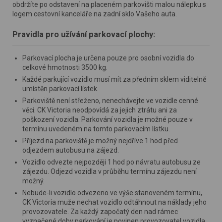
obdržíte po odstavení na placeném parkovišti malou nálepku s
logem cestovní kanceláře na zadní sklo Vašeho auta.
Pravidla pro užívání parkovací plochy:
Parkovací plocha je určena pouze pro osobní vozidla do
celkové hmotnosti 3500 kg.
Každé parkující vozidlo musí mít za předním sklem viditelně
umístěn parkovací lístek.
Parkoviště není střeženo, nenechávejte ve vozidle cenné
věci. CK Victoria neodpovídá za jejich ztrátu ani za
poškození vozidla. Parkování vozidla je možné pouze v
termínu uvedeném na tomto parkovacím lístku.
Příjezd na parkoviště je možný nejdříve 1 hod před
odjezdem autobusu na zájezd.
Vozidlo odvezte nejpozději 1 hod po návratu autobusu ze
zájezdu. Odjezd vozidla v průběhu termínu zájezdu není
možný.
Nebude-li vozidlo odvezeno ve výše stanoveném termínu,
CK Victoria muže nechat vozidlo odtáhnout na náklady jeho
provozovatele. Za každý započatý den nad rámec
vyznačené doby parkování je povinen provozovatel vozidla