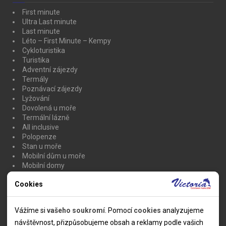
First minute
Ultra Last minute
Last minute
Léto – First Minute – Kempy
Cykloturistika
Turistika
Adventní zájezdy
Termály
Poznávací zájezdy
Lyžování
Dovolená u moře
Termální lázně
All inclusive
Polopenze
Stan u moře
Mobilní dům u moře
Mobilní domy
Chata u moře
Cookies
Karavan u moře
Nutné cookies
Doprava zdarma
Lyžařské zájezdy včetně skipasu
Nutné cookies pomáhají, aby byla webová stránka použitelná
Vážíme si
vašeho soukromí
. Pomocí
cookies
analyzujeme
Lyžování Itálie včetně skipasu
tak, že umožní základní funkce jako navigace stránky a
návštěvnost, přizpůsobujeme obsah a reklamy podle vašich
Lyže Francie se skipasem