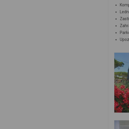
Komp
Ledni
Zast
Zahra
Parko
Upoz