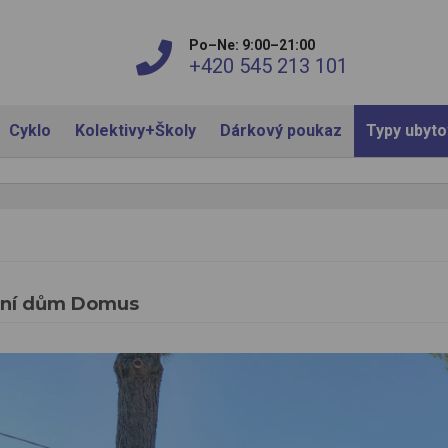
Po–Ne: 9:00–21:00
+420 545 213 101
Cyklo
Kolektivy+Školy
Dárkový poukaz
Typy ubyt
lní dům Domus