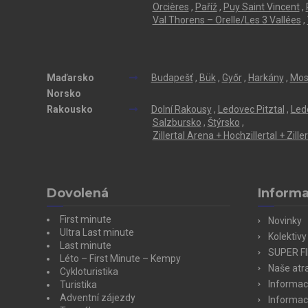
Orcières
,
Paříž
,
Puy Saint Vincent
,
Val Thorens – Orelle/Les 3 Vallées
,
Maďarsko
Budapešť
,
Bük
,
Győr
,
Harkány
,
Mos
Norsko
Rakousko
Dolní Rakousy
,
Ledovec Pitztal
,
Led
Salzbursko
,
Štýrsko
,
Zillertal Arena + Hochzillertal + Zill
Dovolená
Inform
First minute
Novinky
Ultra Last minute
Kolektivy
Last minute
SUPER F
Léto – First Minute – Kempy
Naše atra
Cykloturistika
Informac
Turistika
Adventní zájezdy
Informac