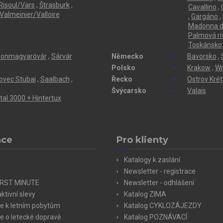
Risoul/Vars
,
Štrasburk
,
Cavallino
,
Valmeinier/Valloire
,
Gargáno
,
Madonna di
Palmová ri
Toskánsko
onmagyaróvár
,
Sárvár
Německo
Bavorsko
,
Polsko
Krakow
,
Wr
ovec Stubai
,
Saalbach
,
Řecko
Ostrov Kré
Švýcarsko
Valais
ertal 3000 + Hintertux
ace
Pro klienty
Katalogy k zaslání
Newsletter - registrace
IRST MINUTE
Newsletter - odhlášení
ktivní slevy
Katalog ZIMA
e k letním pobytům
Katalog CYKLOZÁJEZDY
e o letecké dopravě
Katalog POZNÁVACÍ