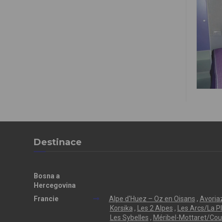
Destinace
Bosna a
Hercegovina
Francie
Alpe d'Huez – Oz en Oisans
,
Avoriaz
Korsika
,
Les 2 Alpes
,
Les Arcs/La P
Les Sybelles
,
Méribel-Mottaret/Cou