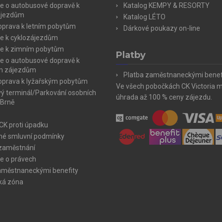
e o autobusové dopravě k
Katalog KEMPY & RESORTY
ájezdům
Katalog LÉTO
doprava k letním pobytům
Dárkové poukazy on-line
e k cyklozájezdům
e k zimním pobytům
Platby
e o autobusové dopravě k
m zájezdům
Platba zaměstnaneckými benef
doprava k lyžařským pobytům
Ve všech pobočkách CK Victoria 
ý terminál/Parkování osobních
úhrada až 100 % ceny zájezdu.
 Brně
 CK proti úpadku
é smluvní podmínky
zaměstnání
e o právech
aměstnaneckými benefity
ká zóna