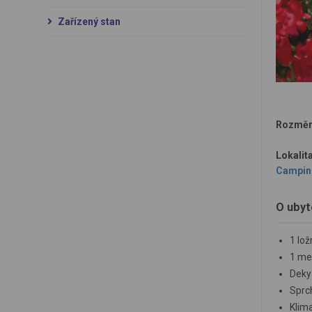
Zařízený stan
Rozměr
Lokalita
Camping 
O ubyt
1 lo
1 men
Deky 
Sprc
Klim