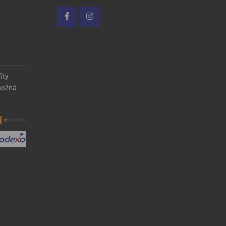
ity
možná