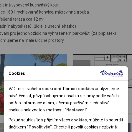
letně vybavený kuchyňský kout
ce 160 l, rychlovarná konvice, mikrovlnná trouba
řešená terasa cca 12 m²
dní nábytek (stůl, židle, sluneční lehátko)
vání pro jedno vozidlo na vyhrazeném parkovišti (za příplatek)
orňujeme na malé úložné prostory
Cookies
Nutné cookies
Nutné cookies pomáhají, aby byla webová stránka použitelná
Vážíme si
vašeho soukromí
. Pomocí
cookies
analyzujeme
tak, že umožní základní funkce jako navigace stránky a
návštěvnost, přizpůsobujeme obsah a reklamy podle vašich
přístup k zabezpečeným sekcím webové stránky. Webová
potřeb. Informace o tom, k čemu používáme jednotlivé
stránka nemůže správně fungovat bez těchto cookies.
cookies naleznete v možnosti
“Nastavení”
.
Pokud souhlasíte s přijetím všech
cookies
, můžete to potvrdit
Analytické cookies
tlačítkem
“Povolit vše”
. Chcete-li povolit cookies nezbytně