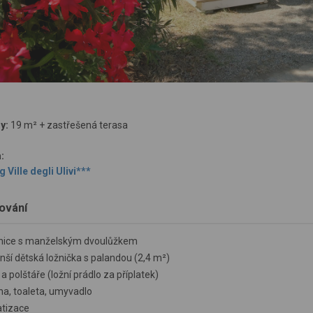
y:
19 m² + zastřešená terasa
:
Ville degli Ulivi***
ování
žnice s manželským dvoulůžkem
ší dětská ložnička s palandou (2,4 m²)
a polštáře (ložní prádlo za příplatek)
ha, toaleta, umyvadlo
atizace