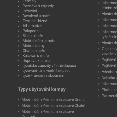
Termály
Informac
Poznávací zájezdy
letním z
Lyžování
Vlastní 
Dovolená u moře
Informac
Termální lázně
All inclusive
Informac
Polopenze
Informac
Stan u moře
lyžařský
Mobilní dům u moře
Vlastní 
Mobilní domy
Odjezdov
Chata u moře
vozidel v
Karavan u moře
Pojištění
Doprava zdarma
Lyžařské zájezdy včetně skipasu
Pojištění
Lyžování Itálie včetně skipasu
Všeobecn
Lyže Francie se skipasem
Nabídka 
Informac
Typy ubytování kempy
Platba z
Partners
Mobilní dům Premium Exclusive Grand
Mobilní dům Premium Exclusive Chalet
Mobilní dům Premium Exclusive
Optimal