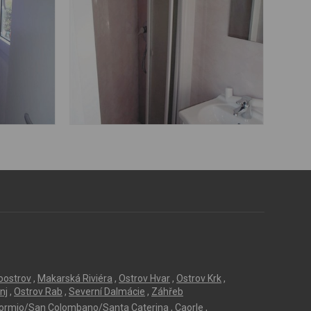
loostrov
,
Makarská Riviéra
,
Ostrov Hvar
,
Ostrov Krk
,
nj
,
Ostrov Rab
,
Severní Dalmácie
,
Záhřeb
ormio/San Colombano/Santa Caterina
,
Caorle
,