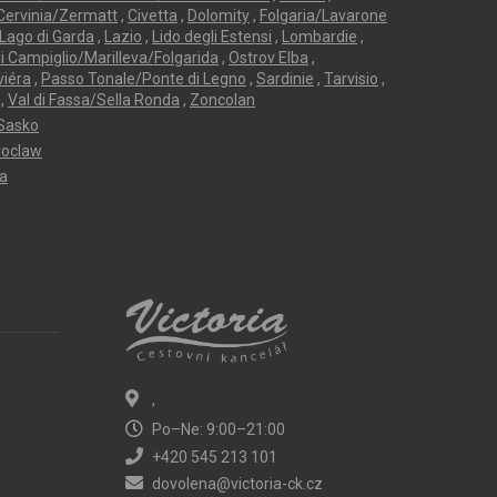
Cervinia/Zermatt
,
Civetta
,
Dolomity
,
Folgaria/Lavarone
Lago di Garda
,
Lazio
,
Lido degli Estensi
,
Lombardie
,
 Campiglio/Marilleva/Folgarida
,
Ostrov Elba
,
viéra
,
Passo Tonale/Ponte di Legno
,
Sardinie
,
Tarvisio
,
,
Val di Fassa/Sella Ronda
,
Zoncolan
Sasko
oclaw
ta
,
Po–Ne: 9:00–21:00
+420 545 213 101
dovolena@victoria-ck.cz