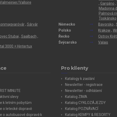
Valmeinier/Valloire
,
Gargáno
,
Madonna di
Palmová ri
Toskánsko
onmagyaróvár
,
Sárvár
Německo
Bavorsko
,
Polsko
Krakow
,
Wr
ovec Stubai
,
Saalbach
,
Řecko
Ostrov Kré
Švýcarsko
Valais
ertal 3000 + Hintertux
ace
Pro klienty
Katalogy k zaslání
Newsletter - registrace
IRST MINUTE
Newsletter - odhlášení
ktivní slevy
Katalog ZIMA
e k letním pobytům
Katalog CYKLOZÁJEZDY
e o letecké dopravě
Katalog POZNÁVACÍ
e o autobusové dopravě k
Katalog KEMPY & RESORTY