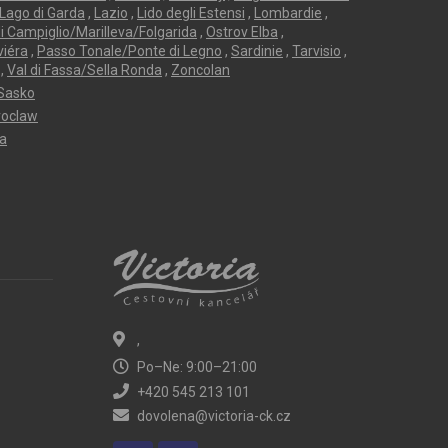
Lago di Garda
,
Lazio
,
Lido degli Estensi
,
Lombardie
,
 Campiglio/Marilleva/Folgarida
,
Ostrov Elba
,
viéra
,
Passo Tonale/Ponte di Legno
,
Sardinie
,
Tarvisio
,
,
Val di Fassa/Sella Ronda
,
Zoncolan
Sasko
oclaw
ta
,
Po–Ne: 9:00–21:00
+420 545 213 101
dovolena@victoria-ck.cz