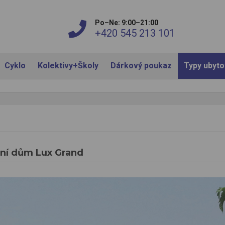
Po–Ne: 9:00–21:00
+420 545 213 101
Cyklo
Kolektivy+Školy
Dárkový poukaz
Typy ubyt
ní dům Lux Grand