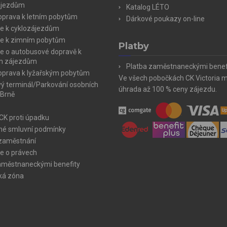
ájezdům
Katalog LÉTO
doprava k letním pobytům
Dárkové poukazy on-line
e k cyklozájezdům
e k zimním pobytům
Platby
e o autobusové dopravě k
m zájezdům
Platba zaměstnaneckými benef
doprava k lyžařským pobytům
Ve všech pobočkách CK Victoria 
ý terminál/Parkování osobních
úhrada až 100 % ceny zájezdu.
 Brně
 CK proti úpadku
é smluvní podmínky
zaměstnání
e o právech
aměstnaneckými benefity
ká zóna