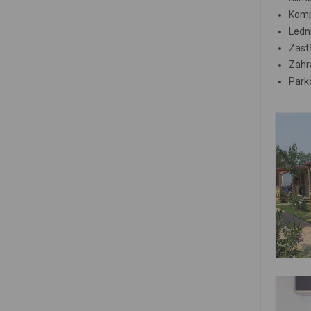
Komp
Ledni
Zast
Zahra
Parko