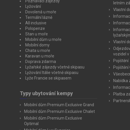
Poznávací zájezdy
letním z
Lyžování
Vlastní 
Dovolená u moře
Informac
Termální lázně
All inclusive
Informac
Polopenze
Informac
Stan u moře
lyžařský
Mobilní dům u moře
Vlastní 
Mobilní domy
Odjezdov
Chata u moře
vozidel v
Karavan u moře
Pojištění
Doprava zdarma
Lyžařské zájezdy včetně skipasu
Pojištění
Lyžování Itálie včetně skipasu
Všeobecn
Lyže Francie se skipasem
Nabídka 
Informac
Typy ubytování kempy
Platba z
Partners
Mobilní dům Premium Exclusive Grand
Mobilní dům Premium Exclusive Chalet
Mobilní dům Premium Exclusive
Optimal