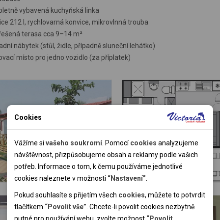
letně vybavená kuchyňská linka
ce 212 l, rychlovarná konvice, mikrovlnná trouba
řešená terasa cca 9–14 m²
dní nábytek (stůl, židle, případně sluneční lehátko)
vací místo pro jedno vozidlo (za příplatek)
Cookies
Nutné cookies
Nutné cookies pomáhají, aby byla webová stránka použitelná
Vážíme si
vašeho soukromí
. Pomocí
cookies
analyzujeme
tak, že umožní základní funkce jako navigace stránky a
návštěvnost, přizpůsobujeme obsah a reklamy podle vašich
přístup k zabezpečeným sekcím webové stránky. Webová
potřeb. Informace o tom, k čemu používáme jednotlivé
stránka nemůže správně fungovat bez těchto cookies.
cookies naleznete v možnosti
“Nastavení”
.
Pokud souhlasíte s přijetím všech
cookies
, můžete to potvrdit
Analytické cookies
tlačítkem
“Povolit vše”
. Chcete-li povolit cookies nezbytně
nutné pro používání webu, zvolte možnost
“Povolit
Pomocí analytických cookies můžeme měřit návštěvnost