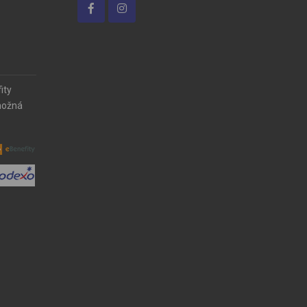
ity
možná