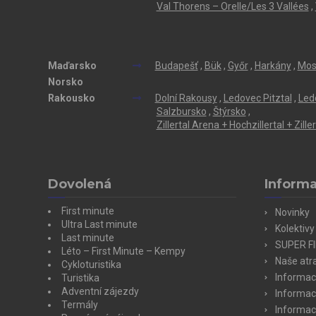
Val Thorens – Orelle/Les 3 Vallées
,
Maďarsko
Budapešť
,
Bük
,
Győr
,
Harkány
,
Mos
Norsko
Rakousko
Dolní Rakousy
,
Ledovec Pitztal
,
Led
Salzbursko
,
Štýrsko
,
Zillertal Arena + Hochzillertal + Zill
Dovolená
Inform
First minute
Novinky
Ultra Last minute
Kolektivy
Last minute
SUPER F
Léto – First Minute – Kempy
Naše atra
Cykloturistika
Informac
Turistika
Adventní zájezdy
Informac
Termály
Informac