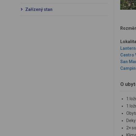
Zařízený stan
Rozměr
Lokalita
Lanter
Centro 
San Mar
Campin
O ubyt
1 lo
1 lo
Obyt
Deky 
2× so
Klim