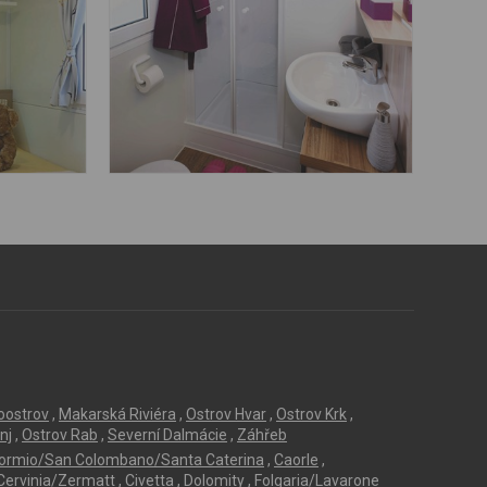
loostrov
,
Makarská Riviéra
,
Ostrov Hvar
,
Ostrov Krk
,
nj
,
Ostrov Rab
,
Severní Dalmácie
,
Záhřeb
ormio/San Colombano/Santa Caterina
,
Caorle
,
Cervinia/Zermatt
,
Civetta
,
Dolomity
,
Folgaria/Lavarone