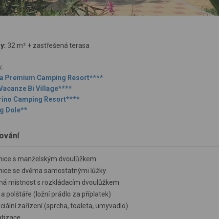
y:
32 m² + zastřešená terasa
:
na Premium Camping Resort****
Vacanze Bi Village****
ino Camping Resort****
g Dole**
ování
žnice s manželským dvoulůžkem
žnice se dvěma samostatnými lůžky
ná místnost s rozkládacím dvoulůžkem
a polštáře (ložní prádlo za příplatek)
ciální zařízení (sprcha, toaleta, umyvadlo)
atizace