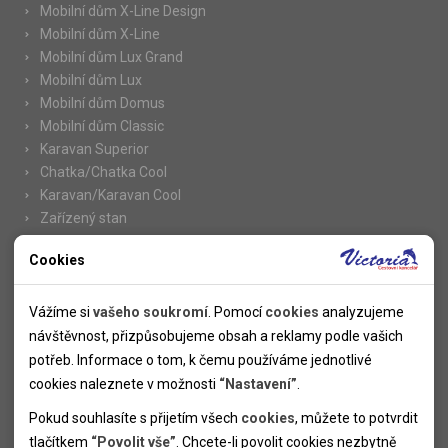
Mobilní dům X-Line Design
Mobilní dům X-Line
Mobilní dům Lux Grand
Mobilní dům Lux
Mobilní dům Domus
Mobilní dům Classic
Karavan Superior
Chatka/Chatka Cool
Karavan/Karavan Cool
Zařízený stan
Cookies
Nutné cookies
Informace
Nutné cookies pomáhají, aby byla webová stránka použitelná
Vážíme si
vašeho soukromí
. Pomocí
cookies
analyzujeme
Novinky
tak, že umožní základní funkce jako navigace stránky a
návštěvnost, přizpůsobujeme obsah a reklamy podle vašich
Kolektivy
přístup k zabezpečeným sekcím webové stránky. Webová
potřeb. Informace o tom, k čemu používáme jednotlivé
SUPER FIRST MINUTE
stránka nemůže správně fungovat bez těchto cookies.
cookies naleznete v možnosti
“Nastavení”
.
Naše atraktivní slevy
Pokud souhlasíte s přijetím všech
cookies
, můžete to potvrdit
Informace k letním pobytům
Analytické cookies
tlačítkem
“Povolit vše”
. Chcete-li povolit cookies nezbytně
Informace o letecké dopravě