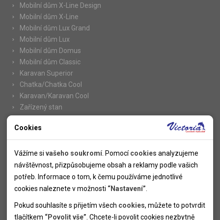
Mobilní dům X-Line Design
Mobilní dům X-Line
Mobilní dům Lux Grand
Mobilní dům Lux
Mobilní dům Domus
Mobilní dům Classic
Karavan Superior
Chatka/Chatka Cool
Karavan/Karavan Cool
Zařízený stan
Cookies
Nutné cookies
Informace
Nutné cookies pomáhají, aby byla webová stránka použitelná
Vážíme si
vašeho soukromí
. Pomocí
cookies
analyzujeme
Novinky
tak, že umožní základní funkce jako navigace stránky a
návštěvnost, přizpůsobujeme obsah a reklamy podle vašich
Kolektivy
přístup k zabezpečeným sekcím webové stránky. Webová
potřeb. Informace o tom, k čemu používáme jednotlivé
SUPER FIRST MINUTE
stránka nemůže správně fungovat bez těchto cookies.
cookies naleznete v možnosti
“Nastavení”
.
Naše atraktivní slevy
Pokud souhlasíte s přijetím všech
cookies
, můžete to potvrdit
Informace k letním pobytům
Analytické cookies
tlačítkem
“Povolit vše”
. Chcete-li povolit cookies nezbytně
Informace o letecké dopravě