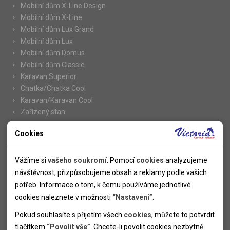
Mobilní dům X-Line Design
Mobilní dům X-Line
Mobilní dům Lux Grand
Mobilní dům Lux
Mobilní dům Domus
Mobilní dům Classic
Karavan Superior
Chatka/Chatka Cool
Karavan/Karavan Cool
Zařízený stan
Cookies
Nutné cookies
Informace
Nutné cookies pomáhají, aby byla webová stránka použitelná
Vážíme si
vašeho soukromí
. Pomocí
cookies
analyzujeme
Novinky
tak, že umožní základní funkce jako navigace stránky a
návštěvnost, přizpůsobujeme obsah a reklamy podle vašich
Kolektivy
přístup k zabezpečeným sekcím webové stránky. Webová
potřeb. Informace o tom, k čemu používáme jednotlivé
SUPER FIRST MINUTE
stránka nemůže správně fungovat bez těchto cookies.
cookies naleznete v možnosti
“Nastavení”
.
Naše atraktivní slevy
Pokud souhlasíte s přijetím všech
cookies
, můžete to potvrdit
Informace k letním pobytům
Analytické cookies
tlačítkem
“Povolit vše”
. Chcete-li povolit cookies nezbytně
Informace o letecké dopravě