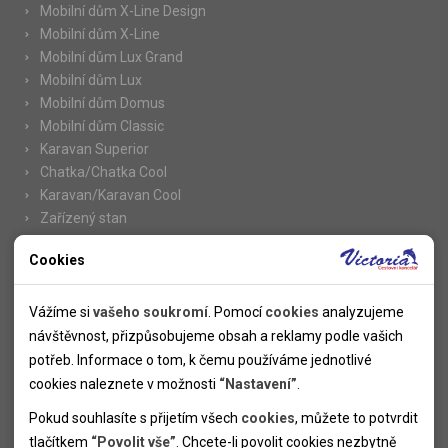
Mobilní dům X-Line Design
Mobilní dům X-Line
Mobilní dům Lux Grand
Mobilní dům Lux
Mobilní dům Domus
Mobilní dům Classic
Karavan Superior
Chatka/Chatka Cool
Karavan/Karavan Cool
Zařízený stan
Cookies
Nutné cookies
Informace
Nutné cookies pomáhají, aby byla webová stránka použitelná
Vážíme si
vašeho soukromí
. Pomocí
cookies
analyzujeme
Novinky
tak, že umožní základní funkce jako navigace stránky a
návštěvnost, přizpůsobujeme obsah a reklamy podle vašich
Kolektivy
přístup k zabezpečeným sekcím webové stránky. Webová
potřeb. Informace o tom, k čemu používáme jednotlivé
SUPER FIRST MINUTE
stránka nemůže správně fungovat bez těchto cookies.
cookies naleznete v možnosti
“Nastavení”
.
Naše atraktivní slevy
Pokud souhlasíte s přijetím všech
cookies
, můžete to potvrdit
Informace k letním pobytům
Analytické cookies
tlačítkem
“Povolit vše”
. Chcete-li povolit cookies nezbytně
Informace o letecké dopravě