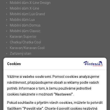
Mobilní dům X-Line Design
Mobilní dům X-Line
Mobilní dům Lux Grand
Mobilní dům Lux
Mobilní dům Domus
Mobilní dům Classic
Karavan Superior
Chatka/Chatka Cool
Karavan/Karavan Cool
Zařízený stan
Cookies
Nutné cookies
Informace
Nutné cookies pomáhají, aby byla webová stránka použitelná
Vážíme si
vašeho soukromí
. Pomocí
cookies
analyzujeme
Novinky
tak, že umožní základní funkce jako navigace stránky a
návštěvnost, přizpůsobujeme obsah a reklamy podle vašich
Kolektivy
přístup k zabezpečeným sekcím webové stránky. Webová
potřeb. Informace o tom, k čemu používáme jednotlivé
SUPER FIRST MINUTE
stránka nemůže správně fungovat bez těchto cookies.
cookies naleznete v možnosti
“Nastavení”
.
Naše atraktivní slevy
Pokud souhlasíte s přijetím všech
cookies
, můžete to potvrdit
Informace k letním pobytům
Analytické cookies
tlačítkem
“Povolit vše”
. Chcete-li povolit cookies nezbytně
Informace o letecké dopravě