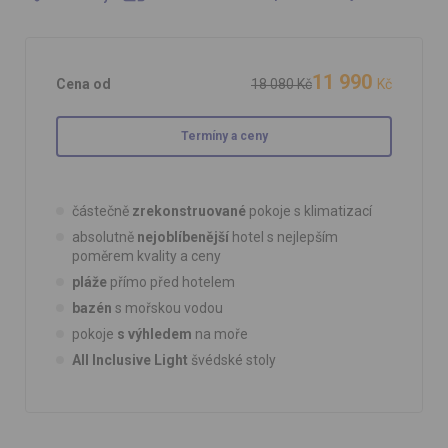
11 990
Cena od
18 080 Kč
Kč
Termíny a ceny
částečně
zrekonstruované
pokoje s klimatizací
absolutně
nejoblíbenější
hotel s nejlepším
poměrem kvality a ceny
pláže
přímo před hotelem
bazén
s mořskou vodou
pokoje
s výhledem
na moře
All Inclusive Light
švédské stoly