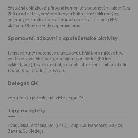
částečně oblázková, přírodně kamenitá s betonovými platy. Cca
200 m od hotelu, směrem k mysu Kabal, je několik malých,
příjemných zátok s borovicemi sahajícími až k moři a FKK
plážemi. Obuv do vody doporučujeme.
Sportovní, zábavní a společenské aktivity
tenisové kurty (betonové a antukové), hřiště pro míčové hry,
centrum vodních sportů, pronájem jízdních kol (80 km
cyklostezek), beachvolejbal, minigolf, stolní tenis, billiard. Lodní
taxi do Stari Gradu (1,3 €/os.).
Delegát CK
ve středisku je česky mluvící delegát CK.
Tipy na výlety
Hvar, Jelsa, Vrboska, Bol (Brač), Stupišče, Ivandolac, Glavica,
Zavala, Sv. Nedelja.