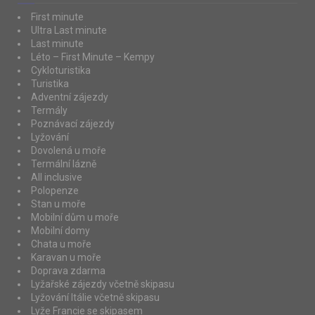
First minute
Ultra Last minute
Last minute
Léto – First Minute – Kempy
Cykloturistika
Turistika
Adventní zájezdy
Termály
Poznávací zájezdy
Lyžování
Dovolená u moře
Termální lázně
All inclusive
Polopenze
Stan u moře
Mobilní dům u moře
Mobilní domy
Chata u moře
Karavan u moře
Doprava zdarma
Lyžařské zájezdy včetně skipasu
Lyžování Itálie včetně skipasu
Lyže Francie se skipasem