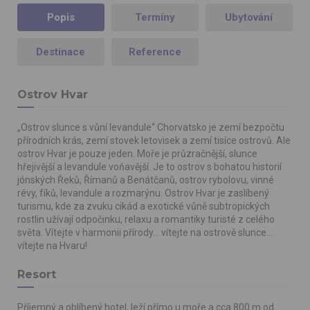
Popis
Termíny
Ubytování
Destinace
Reference
Ostrov Hvar
„Ostrov slunce s vůní levandule“ Chorvatsko je zemí bezpočtu
přírodních krás, zemí stovek letovisek a zemí tisíce ostrovů. Ale
ostrov Hvar je pouze jeden. Moře je průzračnější, slunce
hřejivější a levandule voňavější. Je to ostrov s bohatou historií
jónských Řeků, Římanů a Benátčanů, ostrov rybolovu, vinné
révy, fíků, levandule a rozmarýnu. Ostrov Hvar je zaslíbený
turismu, kde za zvuku cikád a exotické vůně subtropických
rostlin užívají odpočinku, relaxu a romantiky turisté z celého
světa. Vítejte v harmonii přírody... vítejte na ostrově slunce...
vítejte na Hvaru!
Resort
Příjemný a oblíbený hotel, leží přímo u moře a cca 800 m od