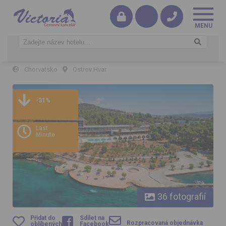
All Inclusive Light Arkada Hotel
Chorvatsko
Ostrov Hvar
All Inclusive Light Arkada Hotel
-31%
Last
Minute
36 fotografií
Přidat do
Sdílet na
Rozpracovaná objednávka
oblíbených
Facebook