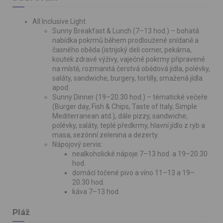
All Inclusive Light
Sunny Breakfast & Lunch (7–13 hod.) – bohatá
nabídka pokrmů během prodloužené snídaně a
časného oběda (istrijský deli corner, pekárna,
koutek zdravé výživy, vaječné pokrmy připravené
na místě, rozmanitá čerstvá obědová jídla, polévky,
saláty, sandwiche, burgery, tortilly, smažená jídla
apod.
Sunny Dinner (19–20.30 hod.) – tématické večeře
(Burger day, Fish & Chips, Taste of Italy, Simple
Mediterranean atd.), dále pizzy, sandwiche,
polévky, saláty, teplé předkrmy, hlavní jídlo z ryb a
masa, sezónní zelenina a dezerty.
Nápojový servis:
nealkoholické nápoje 7–13 hod. a 19–20.30
hod.
domácí točené pivo a víno 11–13 a 19–
20.30 hod.
káva 7–13 hod.
Pláž