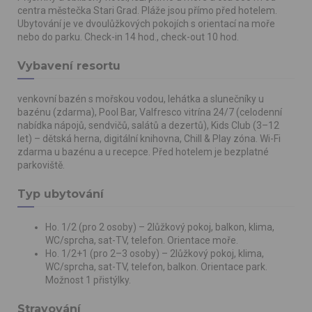
centra městečka Stari Grad. Pláže jsou přímo před hotelem.
Ubytování je ve dvoulůžkových pokojích s orientací na moře
nebo do parku. Check-in 14 hod., check-out 10 hod.
Vybavení resortu
venkovní bazén s mořskou vodou, lehátka a slunečníky u
bazénu (zdarma), Pool Bar, Valfresco vitrína 24/7 (celodenní
nabídka nápojů, sendvičů, salátů a dezertů), Kids Club (3–12
let) – dětská herna, digitální knihovna, Chill & Play zóna. Wi-Fi
zdarma u bazénu a u recepce. Před hotelem je bezplatné
parkoviště.
Typ ubytování
Ho. 1/2 (pro 2 osoby) – 2lůžkový pokoj, balkon, klima,
WC/sprcha, sat-TV, telefon. Orientace moře.
Ho. 1/2+1 (pro 2–3 osoby) – 2lůžkový pokoj, klima,
WC/sprcha, sat-TV, telefon, balkon. Orientace park.
Možnost 1 přistýlky.
Stravování