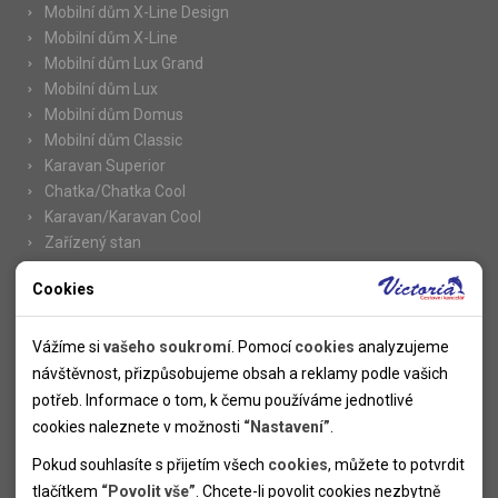
Mobilní dům X-Line Design
Mobilní dům X-Line
Mobilní dům Lux Grand
Mobilní dům Lux
Mobilní dům Domus
Mobilní dům Classic
Karavan Superior
Chatka/Chatka Cool
Karavan/Karavan Cool
Zařízený stan
Cookies
Nutné cookies
Informace
Nutné cookies pomáhají, aby byla webová stránka použitelná
Vážíme si
vašeho soukromí
. Pomocí
cookies
analyzujeme
Novinky
tak, že umožní základní funkce jako navigace stránky a
návštěvnost, přizpůsobujeme obsah a reklamy podle vašich
Kolektivy
přístup k zabezpečeným sekcím webové stránky. Webová
potřeb. Informace o tom, k čemu používáme jednotlivé
SUPER FIRST MINUTE
stránka nemůže správně fungovat bez těchto cookies.
cookies naleznete v možnosti
“Nastavení”
.
Naše atraktivní slevy
Pokud souhlasíte s přijetím všech
cookies
, můžete to potvrdit
Informace k letním pobytům
Analytické cookies
tlačítkem
“Povolit vše”
. Chcete-li povolit cookies nezbytně
Informace o letecké dopravě