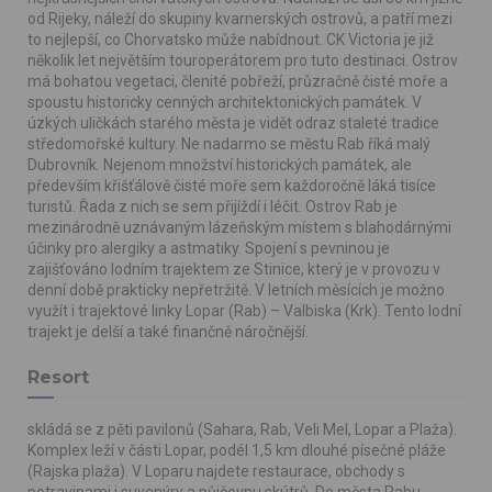
od Rijeky, náleží do skupiny kvarnerských ostrovů, a patří mezi
to nejlepší, co Chorvatsko může nabídnout. CK Victoria je již
několik let největším touroperátorem pro tuto destinaci. Ostrov
má bohatou vegetaci, členité pobřeží, průzračně čisté moře a
spoustu historicky cenných architektonických památek. V
úzkých uličkách starého města je vidět odraz staleté tradice
středomořské kultury. Ne nadarmo se městu Rab říká malý
Dubrovník. Nejenom množství historických památek, ale
především křišťálově čisté moře sem každoročně láká tisíce
turistů. Řada z nich se sem přijíždí i léčit. Ostrov Rab je
mezinárodně uznávaným lázeňským místem s blahodárnými
účinky pro alergiky a astmatiky. Spojení s pevninou je
zajišťováno lodním trajektem ze Stinice, který je v provozu v
denní době prakticky nepřetržitě. V letních měsících je možno
využít i trajektové linky Lopar (Rab) – Valbiska (Krk). Tento lodní
trajekt je delší a také finančně náročnější.
Resort
skládá se z pěti pavilonů (Sahara, Rab, Veli Mel, Lopar a Plaža).
Komplex leží v části Lopar, podél 1,5 km dlouhé písečné pláže
(Rajska plaža). V Loparu najdete restaurace, obchody s
potravinami i suvenýry a půjčovnu skútrů. Do města Rabu