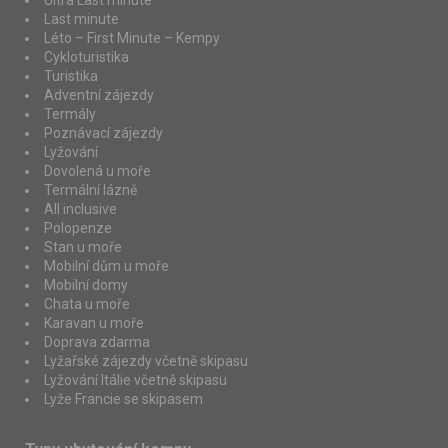
Last minute
Léto – First Minute – Kempy
Cykloturistika
Turistika
Adventní zájezdy
Termály
Poznávací zájezdy
Lyžování
Dovolená u moře
Termální lázně
All inclusive
Polopenze
Stan u moře
Mobilní dům u moře
Mobilní domy
Chata u moře
Karavan u moře
Doprava zdarma
Lyžařské zájezdy včetně skipasu
Lyžování Itálie včetně skipasu
Lyže Francie se skipasem