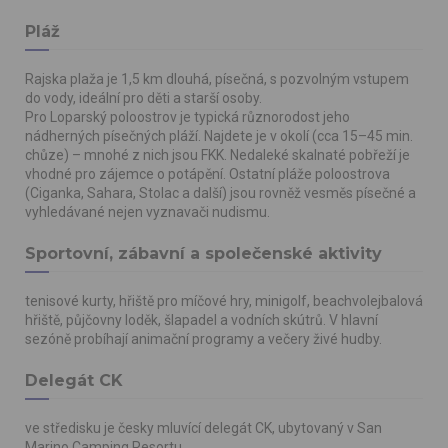
Pláž
Rajska plaža je 1,5 km dlouhá, písečná, s pozvolným vstupem
do vody, ideální pro děti a starší osoby.
Pro Loparský poloostrov je typická různorodost jeho
nádherných písečných pláží. Najdete je v okolí (cca 15–45 min.
chůze) – mnohé z nich jsou FKK. Nedaleké skalnaté pobřeží je
vhodné pro zájemce o potápění. Ostatní pláže poloostrova
(Ciganka, Sahara, Stolac a další) jsou rovněž vesměs písečné a
vyhledávané nejen vyznavači nudismu.
Sportovní, zábavní a společenské aktivity
tenisové kurty, hřiště pro míčové hry, minigolf, beachvolejbalová
hřiště, půjčovny loděk, šlapadel a vodních skútrů. V hlavní
sezóně probíhají animační programy a večery živé hudby.
Delegát CK
ve středisku je česky mluvící delegát CK, ubytovaný v San
Marino Camping Resortu.