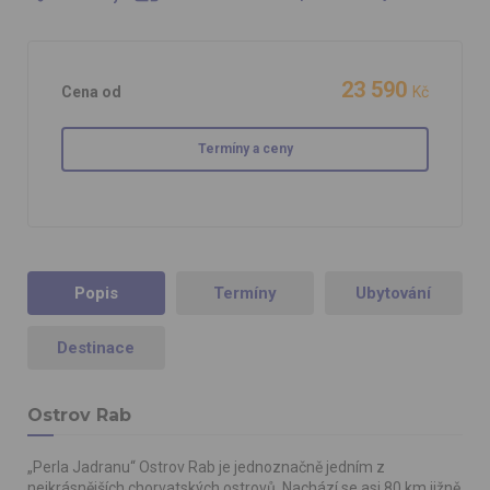
23 590
Cena od
Kč
Termíny a ceny
Popis
Termíny
Ubytování
Destinace
Ostrov Rab
„Perla Jadranu“ Ostrov Rab je jednoznačně jedním z
nejkrásnějších chorvatských ostrovů. Nachází se asi 80 km jižně