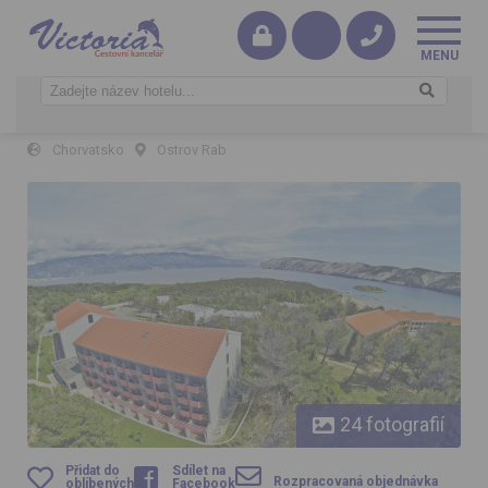
Lopar Hotel
Chorvatsko
Ostrov Rab
Lopar Hotel
24 fotografií
Přidat do
Sdílet na
Rozpracovaná objednávka
oblíbených
Facebook