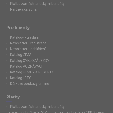
Platba zaměstnaneckými benefity
Partnerská zóna
Pro klienty
Katalogy k zaslání
Newsletter - registrace
Newsletter - odhlášení
Katalog ZIMA
Katalog CYKLOZÁJEZDY
Katalog POZNÁVACÍ
Katalog KEMPY & RESORTY
Katalog LÉTO
Dárkové poukazy on-line
Platby
Platba zaměstnaneckými benefity
Ve všech pobočkách CK Victoria možná úhrada až 100 % ceny