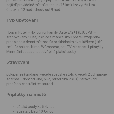
zajíždí pravidelně místní autobus (15 km), lze využít i taxi.
Check-in 12 hod., check-out 9 hod.
Typ ubytování
• Lopar Hotel – Ho. Junior Family Suite 2/2+1 (LJU5PB) –
zrenovovaný Suite, ložnice s manželskou postelí vzájemně
propojená s denní místností s rozkládacím dvoulůžkem (160
cm), 2× balkon, klima, WC/sprcha, sat-TV. Možnost 1 přistýlky.
Minimální obsazenost dvě plně platící osoby.
Stravování
polopenze (snídaně i večeře švédské stoly, k večeři 2 dcl nápoje
zdarma – domácí víno, pivo, minerálka, džus). Stravování
probíhá v centrální restauraci.
Příplatky na místě
dětská postýlka 5 €/noc
zvířata v kleci 10 €/noc