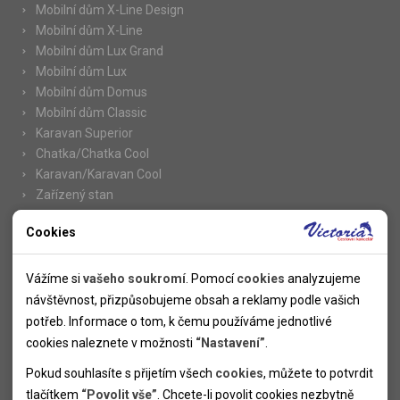
Mobilní dům X-Line Design
Mobilní dům X-Line
Mobilní dům Lux Grand
Mobilní dům Lux
Mobilní dům Domus
Mobilní dům Classic
Karavan Superior
Chatka/Chatka Cool
Karavan/Karavan Cool
Zařízený stan
Cookies
Nutné cookies
Informace
Nutné cookies pomáhají, aby byla webová stránka použitelná
Vážíme si
vašeho soukromí
. Pomocí
cookies
analyzujeme
Novinky
tak, že umožní základní funkce jako navigace stránky a
návštěvnost, přizpůsobujeme obsah a reklamy podle vašich
Kolektivy
přístup k zabezpečeným sekcím webové stránky. Webová
potřeb. Informace o tom, k čemu používáme jednotlivé
SUPER FIRST MINUTE
stránka nemůže správně fungovat bez těchto cookies.
cookies naleznete v možnosti
“Nastavení”
.
Naše atraktivní slevy
Pokud souhlasíte s přijetím všech
cookies
, můžete to potvrdit
Informace k letním pobytům
Analytické cookies
tlačítkem
“Povolit vše”
. Chcete-li povolit cookies nezbytně
Informace o letecké dopravě