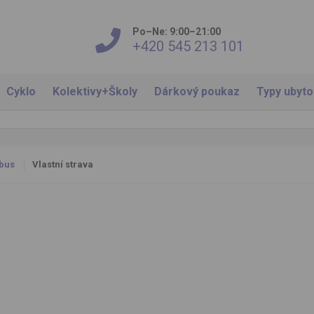
Po–Ne: 9:00–21:00
+420 545 213 101
Cyklo
Kolektivy+Školy
Dárkový poukaz
Typy ubyt
bus
Vlastní strava