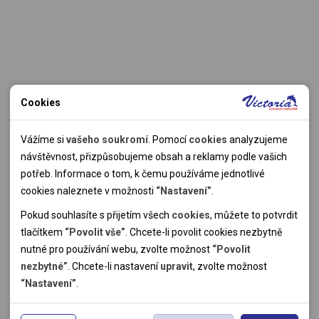
Cookies
Nutné cookies
Nutné cookies pomáhají, aby byla webová stránka použitelná
Vážíme si
vašeho soukromí
. Pomocí
cookies
analyzujeme
tak, že umožní základní funkce jako navigace stránky a
návštěvnost, přizpůsobujeme obsah a reklamy podle vašich
přístup k zabezpečeným sekcím webové stránky. Webová
potřeb. Informace o tom, k čemu používáme jednotlivé
stránka nemůže správně fungovat bez těchto cookies.
cookies naleznete v možnosti
“Nastavení”
.
Pokud souhlasíte s přijetím všech
cookies
, můžete to potvrdit
Analytické cookies
tlačítkem
“Povolit vše”
. Chcete-li povolit cookies nezbytně
nutné pro používání webu, zvolte možnost
“Povolit
Pomocí analytických cookies můžeme měřit návštěvnost
nezbytné”
. Chcete-li nastavení
upravit
, zvolte možnost
našeho webu, zdroje návštěv, výkon reklam a také jejich
Personální cookies
“Nastavení”
.
dosah. Takto získaná data zpracováváme anonymně bez
Personalizační soubory cookies nám umožňují přizpůsobit
vazby na konkrétního uživatele našeho webu. Bez vašeho
prohlížení webu dle vašich zájmů a preferencí. Bez souhlasu
Reklamní cookies
souhlasu s používáním analytických cookies, ztrácíme