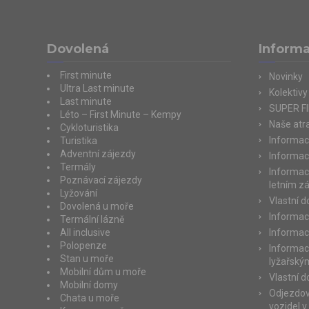
Dovolená
Inform
First minute
Novinky
Ultra Last minute
Kolektivy
Last minute
SUPER F
Léto – First Minute – Kempy
Naše atra
Cykloturistika
Informac
Turistika
Adventní zájezdy
Informac
Termály
Informac
Poznávací zájezdy
letním z
Lyžování
Vlastní 
Dovolená u moře
Informac
Termální lázně
All inclusive
Informac
Polopenze
Informac
Stan u moře
lyžařský
Mobilní dům u moře
Vlastní 
Mobilní domy
Odjezdov
Chata u moře
vozidel v