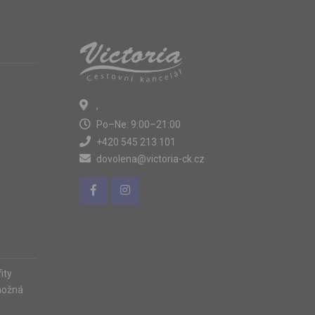
,
Po–Ne: 9:00–21:00
+420 545 213 101
dovolena@victoria-ck.cz
ity
možná