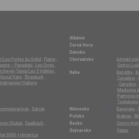
Albánie
Černá Hora
Dánsko
/Les Portes du Soleil
,
Flaine
,
Chorvatsko
Istrijský po
lagne – Paradiski
,
Les Orres
,
Ostrov Loši
rchevel-Tania/Les 3 Vallées
,
Itálie
Benátky
,
B
Risoul/Vars
,
Štrasburk
,
Cavallino
,
Valmeinier/Valloire
,
Gargáno
,
Madonna di
Palmová ri
Toskánsko
onmagyaróvár
,
Sárvár
Německo
Bavorsko
,
Polsko
Krakow
,
Wr
ovec Stubai
,
Saalbach
,
Řecko
Ostrov Kré
Švýcarsko
Valais
ertal 3000 + Hintertux