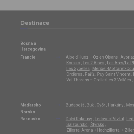
Destinace
Bosna a
Hercegovina
Francie
Alpe d'Huez – Oz en Oisans
,
Avoriaz
Korsika
,
Les 2 Alpes
,
Les Arcs/La P
Les Sybelles
,
Méribel-Mottaret/Cou
Orcières
,
Paříž
,
Puy Saint Vincent
,
Val Thorens – Orelle/Les 3 Vallées
,
Maďarsko
Budapešť
,
Bük
,
Győr
,
Harkány
,
Mos
Norsko
Rakousko
Dolní Rakousy
,
Ledovec Pitztal
,
Led
Salzbursko
,
Štýrsko
,
Zillertal Arena + Hochzillertal + Zill