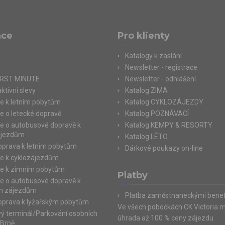
ace
Pro klienty
Katalogy k zaslání
Newsletter - registrace
IRST MINUTE
Newsletter - odhlášení
ktivní slevy
Katalog ZIMA
e k letním pobytům
Katalog CYKLOZÁJEZDY
e o letecké dopravě
Katalog POZNÁVACÍ
e o autobusové dopravě k
Katalog KEMPY & RESORTY
ájezdům
Katalog LÉTO
doprava k letním pobytům
Dárkové poukazy on-line
e k cyklozájezdům
e k zimním pobytům
Platby
e o autobusové dopravě k
m zájezdům
Platba zaměstnaneckými benef
doprava k lyžařským pobytům
Ve všech pobočkách CK Victoria 
ý terminál/Parkování osobních
úhrada až 100 % ceny zájezdu.
 Brně