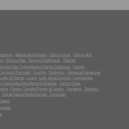
loostrov
,
Makarská Riviéra
,
Ostrov Hvar
,
Ostrov Krk
,
nj
,
Ostrov Rab
,
Severní Dalmácie
,
Záhřeb
ormio/San Colombano/Santa Caterina
,
Caorle
,
Cervinia/Zermatt
,
Civetta
,
Dolomity
,
Folgaria/Lavarone
Lago di Garda
,
Lazio
,
Lido degli Estensi
,
Lombardie
,
 Campiglio/Marilleva/Folgarida
,
Ostrov Elba
,
viéra
,
Passo Tonale/Ponte di Legno
,
Sardinie
,
Tarvisio
,
,
Val di Fassa/Sella Ronda
,
Zoncolan
Sasko
oclaw
ta