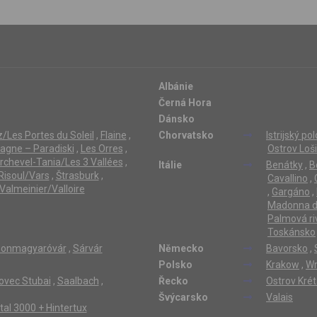
Albánie
Černá Hora
Dánsko
/Les Portes du Soleil
,
Flaine
,
Chorvatsko
Istrijský po
lagne – Paradiski
,
Les Orres
,
Ostrov Loši
rchevel-Tania/Les 3 Vallées
,
Itálie
Benátky
,
B
Risoul/Vars
,
Štrasburk
,
Cavallino
,
Valmeinier/Valloire
,
Gargáno
,
Madonna di
Palmová ri
Toskánsko
onmagyaróvár
,
Sárvár
Německo
Bavorsko
,
Polsko
Krakow
,
Wr
ovec Stubai
,
Saalbach
,
Řecko
Ostrov Kré
Švýcarsko
Valais
ertal 3000 + Hintertux