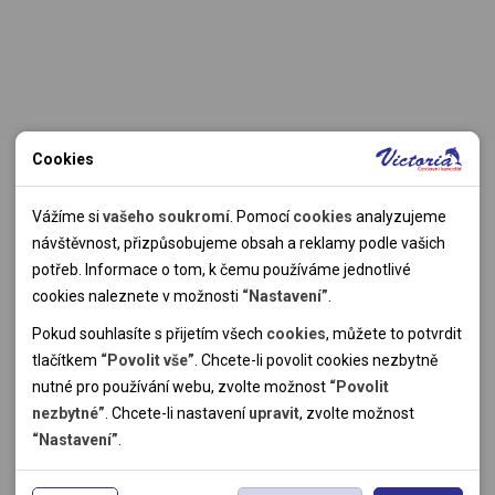
Cookies
Nutné cookies
Nutné cookies pomáhají, aby byla webová stránka použitelná
Vážíme si
vašeho soukromí
. Pomocí
cookies
analyzujeme
tak, že umožní základní funkce jako navigace stránky a
návštěvnost, přizpůsobujeme obsah a reklamy podle vašich
přístup k zabezpečeným sekcím webové stránky. Webová
potřeb. Informace o tom, k čemu používáme jednotlivé
stránka nemůže správně fungovat bez těchto cookies.
cookies naleznete v možnosti
“Nastavení”
.
Pokud souhlasíte s přijetím všech
cookies
, můžete to potvrdit
Analytické cookies
tlačítkem
“Povolit vše”
. Chcete-li povolit cookies nezbytně
nutné pro používání webu, zvolte možnost
“Povolit
Pomocí analytických cookies můžeme měřit návštěvnost
nezbytné”
. Chcete-li nastavení
upravit
, zvolte možnost
našeho webu, zdroje návštěv, výkon reklam a také jejich
Personální cookies
“Nastavení”
.
dosah. Takto získaná data zpracováváme anonymně bez
Personalizační soubory cookies nám umožňují přizpůsobit
vazby na konkrétního uživatele našeho webu. Bez vašeho
prohlížení webu dle vašich zájmů a preferencí. Bez souhlasu
Reklamní cookies
souhlasu s používáním analytických cookies, ztrácíme