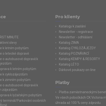
ace
Pro klienty
Katalogy k zaslání
Newsletter - registrace
IRST MINUTE
Newsletter - odhlášení
ktivní slevy
Katalog ZIMA
e k letním pobytům
Katalog CYKLOZÁJEZDY
e o letecké dopravě
Katalog POZNÁVACÍ
e o autobusové dopravě k
Katalog KEMPY & RESORTY
ájezdům
Katalog LÉTO
doprava k letním pobytům
Dárkové poukazy on-line
e k cyklozájezdům
e k zimním pobytům
Platby
e o autobusové dopravě k
m zájezdům
Platba zaměstnaneckými benef
doprava k lyžařským pobytům
Ve všech pobočkách CK Victoria 
ý terminál/Parkování osobních
úhrada až 100 % ceny zájezdu.
 Brně