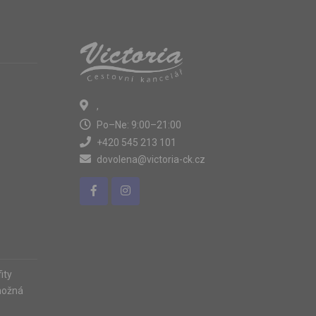
,
Po–Ne: 9:00–21:00
+420 545 213 101
dovolena@victoria-ck.cz
ity
možná