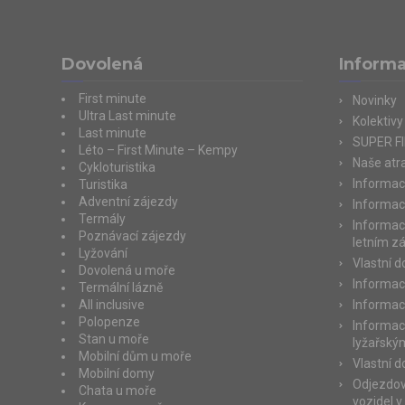
Dovolená
Inform
First minute
Novinky
Ultra Last minute
Kolektivy
Last minute
SUPER F
Léto – First Minute – Kempy
Naše atra
Cykloturistika
Informac
Turistika
Adventní zájezdy
Informac
Termály
Informac
Poznávací zájezdy
letním z
Lyžování
Vlastní 
Dovolená u moře
Informac
Termální lázně
All inclusive
Informac
Polopenze
Informac
Stan u moře
lyžařský
Mobilní dům u moře
Vlastní 
Mobilní domy
Odjezdov
Chata u moře
vozidel v