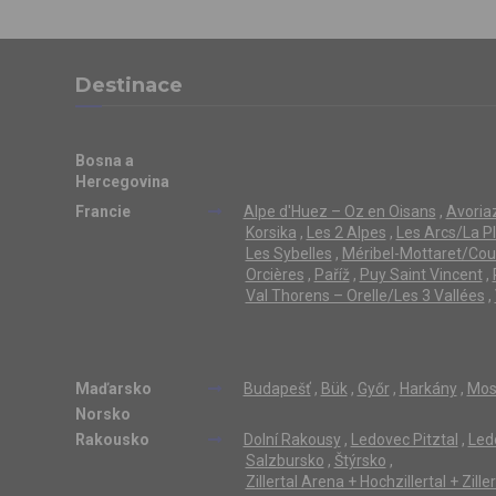
Destinace
Bosna a
Hercegovina
Francie
Alpe d'Huez – Oz en Oisans
,
Avoriaz
Korsika
,
Les 2 Alpes
,
Les Arcs/La P
Les Sybelles
,
Méribel-Mottaret/Cou
Orcières
,
Paříž
,
Puy Saint Vincent
,
Val Thorens – Orelle/Les 3 Vallées
,
Maďarsko
Budapešť
,
Bük
,
Győr
,
Harkány
,
Mos
Norsko
Rakousko
Dolní Rakousy
,
Ledovec Pitztal
,
Led
Salzbursko
,
Štýrsko
,
Zillertal Arena + Hochzillertal + Zill