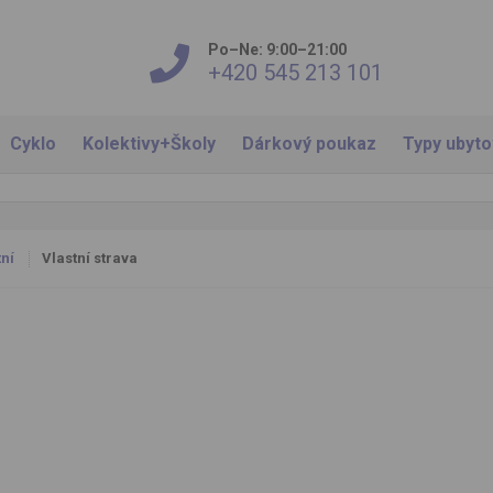
Po–Ne: 9:00–21:00
+420 545 213 101
Cyklo
Kolektivy+Školy
Dárkový poukaz
Typy ubyt
ní
Vlastní strava