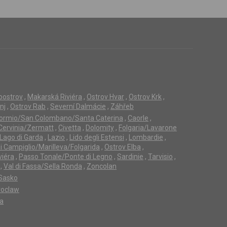
loostrov
,
Makarská Riviéra
,
Ostrov Hvar
,
Ostrov Krk
,
nj
,
Ostrov Rab
,
Severní Dalmácie
,
Záhřeb
ormio/San Colombano/Santa Caterina
,
Caorle
,
Cervinia/Zermatt
,
Civetta
,
Dolomity
,
Folgaria/Lavarone
Lago di Garda
,
Lazio
,
Lido degli Estensi
,
Lombardie
,
 Campiglio/Marilleva/Folgarida
,
Ostrov Elba
,
viéra
,
Passo Tonale/Ponte di Legno
,
Sardinie
,
Tarvisio
,
,
Val di Fassa/Sella Ronda
,
Zoncolan
Sasko
oclaw
ta