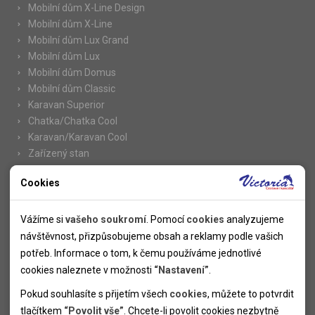
Mobilní dům X-Line Design
Mobilní dům X-Line
Mobilní dům Lux Grand
Mobilní dům Lux
Mobilní dům Domus
Mobilní dům Classic
Karavan Superior
Chatka/Chatka Cool
Karavan/Karavan Cool
Zařízený stan
Cookies
Nutné cookies
Informace
Nutné cookies pomáhají, aby byla webová stránka použitelná
Vážíme si
vašeho soukromí
. Pomocí
cookies
analyzujeme
Novinky
tak, že umožní základní funkce jako navigace stránky a
návštěvnost, přizpůsobujeme obsah a reklamy podle vašich
Kolektivy
přístup k zabezpečeným sekcím webové stránky. Webová
potřeb. Informace o tom, k čemu používáme jednotlivé
SUPER FIRST MINUTE
stránka nemůže správně fungovat bez těchto cookies.
cookies naleznete v možnosti
“Nastavení”
.
Naše atraktivní slevy
Pokud souhlasíte s přijetím všech
cookies
, můžete to potvrdit
Informace k letním pobytům
Analytické cookies
tlačítkem
“Povolit vše”
. Chcete-li povolit cookies nezbytně
Informace o letecké dopravě