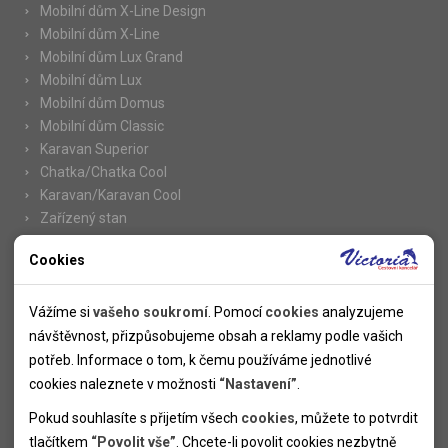
Mobilní dům X-Line Design
Mobilní dům X-Line
Mobilní dům Lux Grand
Mobilní dům Lux
Mobilní dům Domus
Mobilní dům Classic
Karavan Superior
Chatka/Chatka Cool
Karavan/Karavan Cool
Zařízený stan
Cookies
Nutné cookies
Informace
Nutné cookies pomáhají, aby byla webová stránka použitelná
Vážíme si
vašeho soukromí
. Pomocí
cookies
analyzujeme
Novinky
tak, že umožní základní funkce jako navigace stránky a
návštěvnost, přizpůsobujeme obsah a reklamy podle vašich
Kolektivy
přístup k zabezpečeným sekcím webové stránky. Webová
potřeb. Informace o tom, k čemu používáme jednotlivé
SUPER FIRST MINUTE
stránka nemůže správně fungovat bez těchto cookies.
cookies naleznete v možnosti
“Nastavení”
.
Naše atraktivní slevy
Pokud souhlasíte s přijetím všech
cookies
, můžete to potvrdit
Informace k letním pobytům
Analytické cookies
tlačítkem
“Povolit vše”
. Chcete-li povolit cookies nezbytně
Informace o letecké dopravě