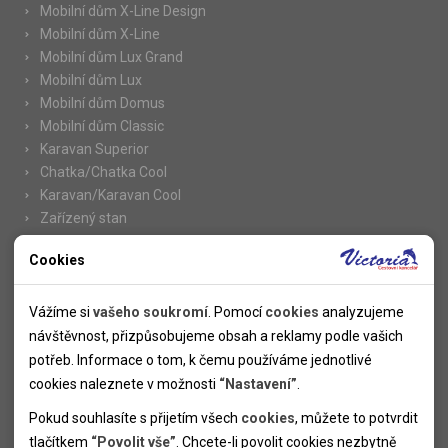
Mobilní dům X-Line Design
Mobilní dům X-Line
Mobilní dům Lux Grand
Mobilní dům Lux
Mobilní dům Domus
Mobilní dům Classic
Karavan Superior
Chatka/Chatka Cool
Karavan/Karavan Cool
Zařízený stan
Cookies
Nutné cookies
Informace
Nutné cookies pomáhají, aby byla webová stránka použitelná
Vážíme si
vašeho soukromí
. Pomocí
cookies
analyzujeme
Novinky
tak, že umožní základní funkce jako navigace stránky a
návštěvnost, přizpůsobujeme obsah a reklamy podle vašich
Kolektivy
přístup k zabezpečeným sekcím webové stránky. Webová
potřeb. Informace o tom, k čemu používáme jednotlivé
SUPER FIRST MINUTE
stránka nemůže správně fungovat bez těchto cookies.
cookies naleznete v možnosti
“Nastavení”
.
Naše atraktivní slevy
Pokud souhlasíte s přijetím všech
cookies
, můžete to potvrdit
Informace k letním pobytům
Analytické cookies
tlačítkem
“Povolit vše”
. Chcete-li povolit cookies nezbytně
Informace o letecké dopravě