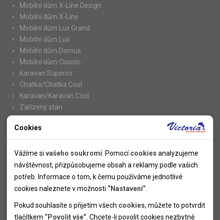
Mobilní dům X-Line Design
Mobilní dům X-Line
Mobilní dům Lux Grand
Mobilní dům Lux
Mobilní dům Domus
Mobilní dům Classic
Karavan Superior
Chatka/Chatka Cool
Karavan/Karavan Cool
Zařízený stan
Cookies
Nutné cookies
Informace
Nutné cookies pomáhají, aby byla webová stránka použitelná
Vážíme si
vašeho soukromí
. Pomocí
cookies
analyzujeme
Novinky
tak, že umožní základní funkce jako navigace stránky a
návštěvnost, přizpůsobujeme obsah a reklamy podle vašich
Kolektivy
přístup k zabezpečeným sekcím webové stránky. Webová
potřeb. Informace o tom, k čemu používáme jednotlivé
SUPER FIRST MINUTE
stránka nemůže správně fungovat bez těchto cookies.
cookies naleznete v možnosti
“Nastavení”
.
Naše atraktivní slevy
Pokud souhlasíte s přijetím všech
cookies
, můžete to potvrdit
Informace k letním pobytům
Analytické cookies
tlačítkem
“Povolit vše”
. Chcete-li povolit cookies nezbytně
Informace o letecké dopravě