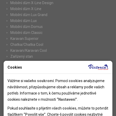
Mobilní dům X-Line Design
Mobilní dům X-Line
Mobilní dům Lux Grand
Mobilní dům Lux
Mobilní dům Domus
Mobilní dům Classic
Karavan Superior
Chatka/Chatka Cool
Karavan/Karavan Cool
Zařízený stan
Cookies
Nutné cookies
Informace
Nutné cookies pomáhají, aby byla webová stránka použitelná
Vážíme si
vašeho soukromí
. Pomocí
cookies
analyzujeme
Novinky
tak, že umožní základní funkce jako navigace stránky a
návštěvnost, přizpůsobujeme obsah a reklamy podle vašich
Kolektivy
přístup k zabezpečeným sekcím webové stránky. Webová
potřeb. Informace o tom, k čemu používáme jednotlivé
SUPER FIRST MINUTE
stránka nemůže správně fungovat bez těchto cookies.
cookies naleznete v možnosti
“Nastavení”
.
Naše atraktivní slevy
Pokud souhlasíte s přijetím všech
cookies
, můžete to potvrdit
Informace k letním pobytům
Analytické cookies
tlačítkem
“Povolit vše”
. Chcete-li povolit cookies nezbytně
Informace o letecké dopravě