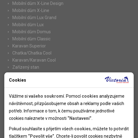
Mobilní dům X-Line Design
Mobilní dům X-Line
Mobilní dům Lux Grand
Mobilní dům Lux
Mobilní dům Domus
Mobilní dům Classic
Karavan Superior
Chatka/Chatka Cool
Karavan/Karavan Cool
Zařízený stan
Cookies
Nutné cookies
Informace
Nutné cookies pomáhají, aby byla webová stránka použitelná
Vážíme si
vašeho soukromí
. Pomocí
cookies
analyzujeme
Novinky
tak, že umožní základní funkce jako navigace stránky a
návštěvnost, přizpůsobujeme obsah a reklamy podle vašich
Kolektivy
přístup k zabezpečeným sekcím webové stránky. Webová
potřeb. Informace o tom, k čemu používáme jednotlivé
SUPER FIRST MINUTE
stránka nemůže správně fungovat bez těchto cookies.
cookies naleznete v možnosti
“Nastavení”
.
Naše atraktivní slevy
Pokud souhlasíte s přijetím všech
cookies
, můžete to potvrdit
Informace k letním pobytům
Analytické cookies
tlačítkem
“Povolit vše”
. Chcete-li povolit cookies nezbytně
Informace o letecké dopravě