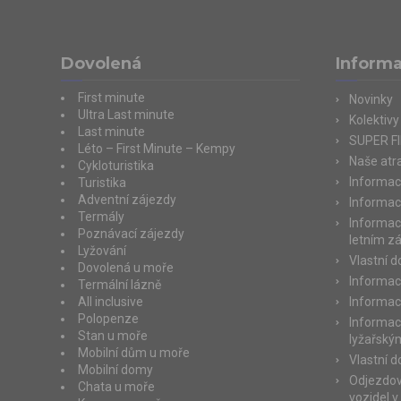
Dovolená
Inform
First minute
Novinky
Ultra Last minute
Kolektivy
Last minute
SUPER F
Léto – First Minute – Kempy
Naše atra
Cykloturistika
Informac
Turistika
Adventní zájezdy
Informac
Termály
Informac
Poznávací zájezdy
letním z
Lyžování
Vlastní 
Dovolená u moře
Informac
Termální lázně
All inclusive
Informac
Polopenze
Informac
Stan u moře
lyžařský
Mobilní dům u moře
Vlastní 
Mobilní domy
Odjezdov
Chata u moře
vozidel v