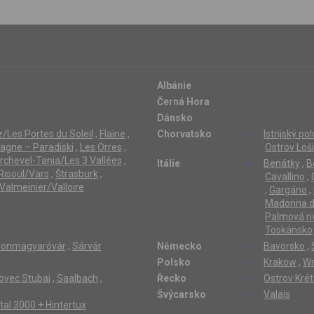
Albánie
Černá Hora
Dánsko
/Les Portes du Soleil
,
Flaine
,
Chorvatsko
Istrijský po
lagne – Paradiski
,
Les Orres
,
Ostrov Loši
rchevel-Tania/Les 3 Vallées
,
Itálie
Benátky
,
B
Risoul/Vars
,
Štrasburk
,
Cavallino
,
Valmeinier/Valloire
,
Gargáno
,
Madonna di
Palmová ri
Toskánsko
onmagyaróvár
,
Sárvár
Německo
Bavorsko
,
Polsko
Krakow
,
Wr
ovec Stubai
,
Saalbach
,
Řecko
Ostrov Kré
Švýcarsko
Valais
ertal 3000 + Hintertux