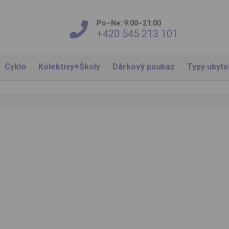
Po–Ne: 9:00–21:00
+420 545 213 101
Cyklo
Kolektivy+Školy
Dárkový poukaz
Typy ubyt