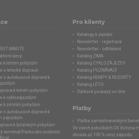
ace
Pro klienty
Katalogy k zaslání
Newsletter - registrace
IRST MINUTE
Newsletter - odhlášení
ktivní slevy
Katalog ZIMA
e k letním pobytům
Katalog CYKLOZÁJEZDY
e o letecké dopravě
Katalog POZNÁVACÍ
e o autobusové dopravě k
Katalog KEMPY & RESORTY
ájezdům
Katalog LÉTO
doprava k letním pobytům
Dárkové poukazy on-line
e k cyklozájezdům
e k zimním pobytům
Platby
e o autobusové dopravě k
m zájezdům
Platba zaměstnaneckými benef
doprava k lyžařským pobytům
Ve všech pobočkách CK Victoria 
ý terminál/Parkování osobních
úhrada až 100 % ceny zájezdu.
 Brně