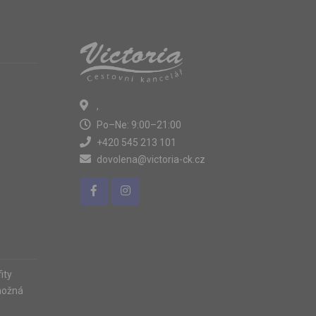
,
Po–Ne: 9:00–21:00
+420 545 213 101
dovolena@victoria-ck.cz
ity
možná