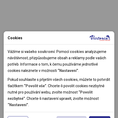
Cookies
Nutné cookies
Nutné cookies pomáhají, aby byla webová stránka použitelná
Vážíme si
vašeho soukromí
. Pomocí
cookies
analyzujeme
tak, že umožní základní funkce jako navigace stránky a
návštěvnost, přizpůsobujeme obsah a reklamy podle vašich
přístup k zabezpečeným sekcím webové stránky. Webová
potřeb. Informace o tom, k čemu používáme jednotlivé
stránka nemůže správně fungovat bez těchto cookies.
cookies naleznete v možnosti
“Nastavení”
.
Pokud souhlasíte s přijetím všech
cookies
, můžete to potvrdit
Analytické cookies
tlačítkem
“Povolit vše”
. Chcete-li povolit cookies nezbytně
nutné pro používání webu, zvolte možnost
“Povolit
Pomocí analytických cookies můžeme měřit návštěvnost
nezbytné”
. Chcete-li nastavení
upravit
, zvolte možnost
našeho webu, zdroje návštěv, výkon reklam a také jejich
Personální cookies
“Nastavení”
.
dosah. Takto získaná data zpracováváme anonymně bez
Personalizační soubory cookies nám umožňují přizpůsobit
vazby na konkrétního uživatele našeho webu. Bez vašeho
prohlížení webu dle vašich zájmů a preferencí. Bez souhlasu
Reklamní cookies
souhlasu s používáním analytických cookies, ztrácíme