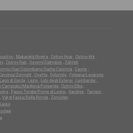
loostrov
,
Makarská Riviéra
,
Ostrov Hvar
,
Ostrov Krk
,
nj
,
Ostrov Rab
,
Severní Dalmácie
,
Záhřeb
ormio/San Colombano/Santa Caterina
,
Caorle
,
Cervinia/Zermatt
,
Civetta
,
Dolomity
,
Folgaria/Lavarone
Lago di Garda
,
Lazio
,
Lido degli Estensi
,
Lombardie
,
 Campiglio/Marilleva/Folgarida
,
Ostrov Elba
,
viéra
,
Passo Tonale/Ponte di Legno
,
Sardinie
,
Tarvisio
,
,
Val di Fassa/Sella Ronda
,
Zoncolan
Sasko
oclaw
ta