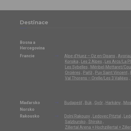
Destinace
Bosna a
Hercegovina
Francie
Alpe d'Huez – Oz en Oisans
,
Avoriaz
Korsika
,
Les 2 Alpes
,
Les Arcs/La P
Les Sybelles
,
Méribel-Mottaret/Cou
Orcières
,
Paříž
,
Puy Saint Vincent
,
Val Thorens – Orelle/Les 3 Vallées
,
Maďarsko
Budapešť
,
Bük
,
Győr
,
Harkány
,
Mos
Norsko
Rakousko
Dolní Rakousy
,
Ledovec Pitztal
,
Led
Salzbursko
,
Štýrsko
,
Zillertal Arena + Hochzillertal + Zill