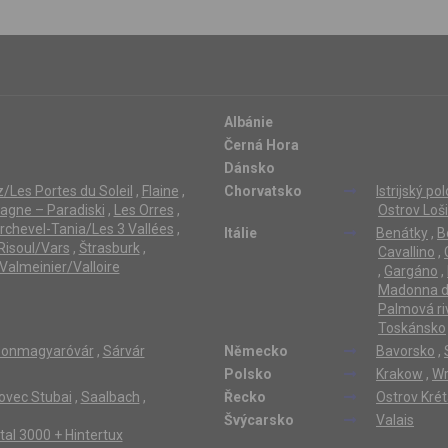
Albánie
Černá Hora
Dánsko
/Les Portes du Soleil
,
Flaine
,
Chorvatsko
Istrijský po
lagne – Paradiski
,
Les Orres
,
Ostrov Loši
rchevel-Tania/Les 3 Vallées
,
Itálie
Benátky
,
B
Risoul/Vars
,
Štrasburk
,
Cavallino
,
Valmeinier/Valloire
,
Gargáno
,
Madonna di
Palmová ri
Toskánsko
onmagyaróvár
,
Sárvár
Německo
Bavorsko
,
Polsko
Krakow
,
Wr
ovec Stubai
,
Saalbach
,
Řecko
Ostrov Kré
Švýcarsko
Valais
ertal 3000 + Hintertux