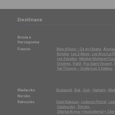
Destinace
Bosna a
Hercegovina
Francie
Alpe d'Huez – Oz en Oisans
,
Avoriaz
Korsika
,
Les 2 Alpes
,
Les Arcs/La P
Les Sybelles
,
Méribel-Mottaret/Cou
Orcières
,
Paříž
,
Puy Saint Vincent
,
Val Thorens – Orelle/Les 3 Vallées
,
Maďarsko
Budapešť
,
Bük
,
Győr
,
Harkány
,
Mos
Norsko
Rakousko
Dolní Rakousy
,
Ledovec Pitztal
,
Led
Salzbursko
,
Štýrsko
,
Zillertal Arena + Hochzillertal + Zill