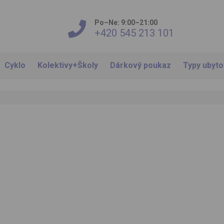
Po–Ne: 9:00–21:00
+420 545 213 101
Cyklo
Kolektivy+Školy
Dárkový poukaz
Typy ubyt