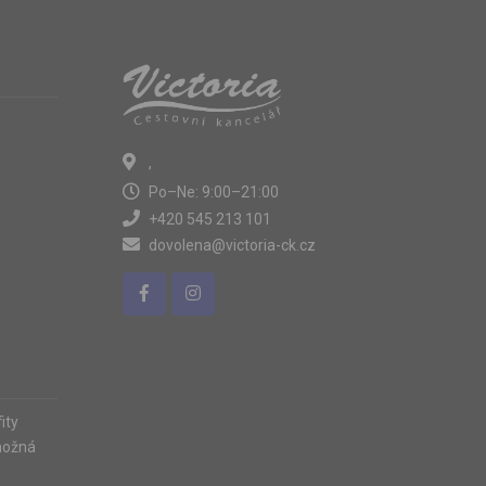
,
Po–Ne: 9:00–21:00
+420 545 213 101
dovolena@victoria-ck.cz
ity
možná