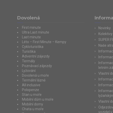
Dovolená
Inform
First minute
Novinky
Ultra Last minute
Kolektivy
Last minute
SUPER F
Léto – First Minute – Kempy
Naše atra
Cykloturistika
Informac
Turistika
Adventní zájezdy
Informac
Termály
Informac
Poznávací zájezdy
letním z
Lyžování
Vlastní 
Dovolená u moře
Informac
Termální lázně
All inclusive
Informac
Polopenze
Informac
Stan u moře
lyžařský
Mobilní dům u moře
Vlastní 
Mobilní domy
Odjezdov
Chata u moře
vozidel v