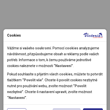
Cookies
Nutné cookies
Nutné cookies pomáhají, aby byla webová stránka použitelná
Vážíme si
vašeho soukromí
. Pomocí
cookies
analyzujeme
tak, že umožní základní funkce jako navigace stránky a
návštěvnost, přizpůsobujeme obsah a reklamy podle vašich
přístup k zabezpečeným sekcím webové stránky. Webová
potřeb. Informace o tom, k čemu používáme jednotlivé
stránka nemůže správně fungovat bez těchto cookies.
cookies naleznete v možnosti
“Nastavení”
.
Pokud souhlasíte s přijetím všech
cookies
, můžete to potvrdit
Analytické cookies
tlačítkem
“Povolit vše”
. Chcete-li povolit cookies nezbytně
nutné pro používání webu, zvolte možnost
“Povolit
Pomocí analytických cookies můžeme měřit návštěvnost
nezbytné”
. Chcete-li nastavení
upravit
, zvolte možnost
našeho webu, zdroje návštěv, výkon reklam a také jejich
Personální cookies
“Nastavení”
.
dosah. Takto získaná data zpracováváme anonymně bez
Personalizační soubory cookies nám umožňují přizpůsobit
vazby na konkrétního uživatele našeho webu. Bez vašeho
prohlížení webu dle vašich zájmů a preferencí. Bez souhlasu
Reklamní cookies
souhlasu s používáním analytických cookies, ztrácíme