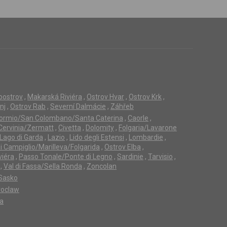
loostrov
,
Makarská Riviéra
,
Ostrov Hvar
,
Ostrov Krk
,
nj
,
Ostrov Rab
,
Severní Dalmácie
,
Záhřeb
ormio/San Colombano/Santa Caterina
,
Caorle
,
Cervinia/Zermatt
,
Civetta
,
Dolomity
,
Folgaria/Lavarone
Lago di Garda
,
Lazio
,
Lido degli Estensi
,
Lombardie
,
 Campiglio/Marilleva/Folgarida
,
Ostrov Elba
,
viéra
,
Passo Tonale/Ponte di Legno
,
Sardinie
,
Tarvisio
,
,
Val di Fassa/Sella Ronda
,
Zoncolan
Sasko
oclaw
ta