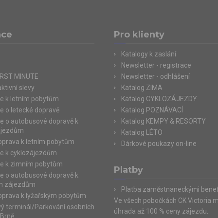
ace
Pro klienty
Katalogy k zaslání
Newsletter - registrace
IRST MINUTE
Newsletter - odhlášení
ktivní slevy
Katalog ZIMA
e k letním pobytům
Katalog CYKLOZÁJEZDY
e o letecké dopravě
Katalog POZNÁVACÍ
e o autobusové dopravě k
Katalog KEMPY & RESORTY
ájezdům
Katalog LÉTO
doprava k letním pobytům
Dárkové poukazy on-line
e k cyklozájezdům
e k zimním pobytům
Platby
e o autobusové dopravě k
m zájezdům
Platba zaměstnaneckými benef
doprava k lyžařským pobytům
Ve všech pobočkách CK Victoria 
ý terminál/Parkování osobních
úhrada až 100 % ceny zájezdu.
 Brně