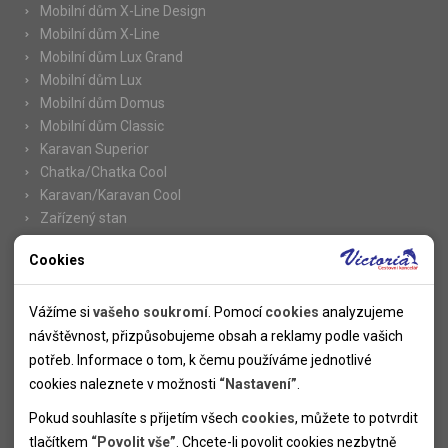
Mobilní dům X-Line Design
Mobilní dům X-Line
Mobilní dům Lux Grand
Mobilní dům Lux
Mobilní dům Domus
Mobilní dům Classic
Karavan Superior
Chatka/Chatka Cool
Karavan/Karavan Cool
Zařízený stan
Cookies
Nutné cookies
Informace
Nutné cookies pomáhají, aby byla webová stránka použitelná
Vážíme si
vašeho soukromí
. Pomocí
cookies
analyzujeme
Novinky
tak, že umožní základní funkce jako navigace stránky a
návštěvnost, přizpůsobujeme obsah a reklamy podle vašich
Kolektivy
přístup k zabezpečeným sekcím webové stránky. Webová
potřeb. Informace o tom, k čemu používáme jednotlivé
SUPER FIRST MINUTE
stránka nemůže správně fungovat bez těchto cookies.
cookies naleznete v možnosti
“Nastavení”
.
Naše atraktivní slevy
Pokud souhlasíte s přijetím všech
cookies
, můžete to potvrdit
Informace k letním pobytům
Analytické cookies
tlačítkem
“Povolit vše”
. Chcete-li povolit cookies nezbytně
Informace o letecké dopravě