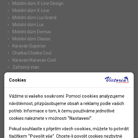
Mobilní dům X-Line Design
Mobilní dům X-Line
Mobilní dům Lux Grand
Mobilní dům Lux
Mobilní dům Domus
Mobilní dům Classic
Karavan Superior
Chatka/Chatka Cool
Karavan/Karavan Cool
Zařízený stan
Cookies
Nutné cookies
Informace
Nutné cookies pomáhají, aby byla webová stránka použitelná
Vážíme si
vašeho soukromí
. Pomocí
cookies
analyzujeme
Novinky
tak, že umožní základní funkce jako navigace stránky a
návštěvnost, přizpůsobujeme obsah a reklamy podle vašich
Kolektivy
přístup k zabezpečeným sekcím webové stránky. Webová
potřeb. Informace o tom, k čemu používáme jednotlivé
SUPER FIRST MINUTE
stránka nemůže správně fungovat bez těchto cookies.
cookies naleznete v možnosti
“Nastavení”
.
Naše atraktivní slevy
Pokud souhlasíte s přijetím všech
cookies
, můžete to potvrdit
Informace k letním pobytům
Analytické cookies
tlačítkem
“Povolit vše”
. Chcete-li povolit cookies nezbytně
Informace o letecké dopravě