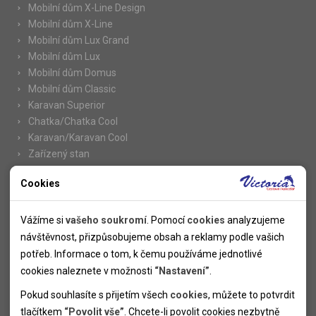
Mobilní dům X-Line Design
Mobilní dům X-Line
Mobilní dům Lux Grand
Mobilní dům Lux
Mobilní dům Domus
Mobilní dům Classic
Karavan Superior
Chatka/Chatka Cool
Karavan/Karavan Cool
Zařízený stan
Cookies
Nutné cookies
Informace
Nutné cookies pomáhají, aby byla webová stránka použitelná
Vážíme si
vašeho soukromí
. Pomocí
cookies
analyzujeme
Novinky
tak, že umožní základní funkce jako navigace stránky a
návštěvnost, přizpůsobujeme obsah a reklamy podle vašich
Kolektivy
přístup k zabezpečeným sekcím webové stránky. Webová
potřeb. Informace o tom, k čemu používáme jednotlivé
SUPER FIRST MINUTE
stránka nemůže správně fungovat bez těchto cookies.
cookies naleznete v možnosti
“Nastavení”
.
Naše atraktivní slevy
Pokud souhlasíte s přijetím všech
cookies
, můžete to potvrdit
Informace k letním pobytům
Analytické cookies
tlačítkem
“Povolit vše”
. Chcete-li povolit cookies nezbytně
Informace o letecké dopravě