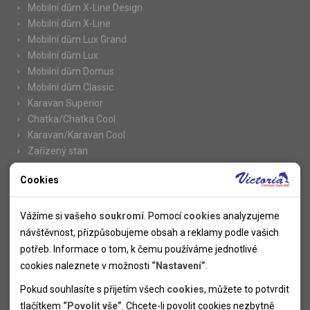
Mobilní dům X-Line Design
Mobilní dům X-Line
Mobilní dům Lux Grand
Mobilní dům Lux
Mobilní dům Domus
Mobilní dům Classic
Karavan Superior
Chatka/Chatka Cool
Karavan/Karavan Cool
Zařízený stan
Cookies
Nutné cookies
Informace
Nutné cookies pomáhají, aby byla webová stránka použitelná
Vážíme si
vašeho soukromí
. Pomocí
cookies
analyzujeme
Novinky
tak, že umožní základní funkce jako navigace stránky a
návštěvnost, přizpůsobujeme obsah a reklamy podle vašich
Kolektivy
přístup k zabezpečeným sekcím webové stránky. Webová
potřeb. Informace o tom, k čemu používáme jednotlivé
SUPER FIRST MINUTE
stránka nemůže správně fungovat bez těchto cookies.
cookies naleznete v možnosti
“Nastavení”
.
Naše atraktivní slevy
Pokud souhlasíte s přijetím všech
cookies
, můžete to potvrdit
Informace k letním pobytům
Analytické cookies
tlačítkem
“Povolit vše”
. Chcete-li povolit cookies nezbytně
Informace o letecké dopravě