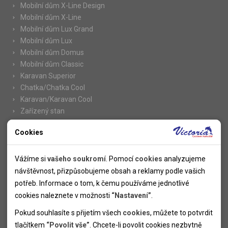
Mobilní dům X-Line Design
Mobilní dům X-Line
Mobilní dům Lux Grand
Mobilní dům Lux
Mobilní dům Domus
Mobilní dům Classic
Karavan Superior
Chatka/Chatka Cool
Karavan/Karavan Cool
Zařízený stan
Cookies
Nutné cookies
Informace
Nutné cookies pomáhají, aby byla webová stránka použitelná
Vážíme si
vašeho soukromí
. Pomocí
cookies
analyzujeme
Novinky
tak, že umožní základní funkce jako navigace stránky a
návštěvnost, přizpůsobujeme obsah a reklamy podle vašich
Kolektivy
přístup k zabezpečeným sekcím webové stránky. Webová
potřeb. Informace o tom, k čemu používáme jednotlivé
SUPER FIRST MINUTE
stránka nemůže správně fungovat bez těchto cookies.
cookies naleznete v možnosti
“Nastavení”
.
Naše atraktivní slevy
Pokud souhlasíte s přijetím všech
cookies
, můžete to potvrdit
Informace k letním pobytům
Analytické cookies
tlačítkem
“Povolit vše”
. Chcete-li povolit cookies nezbytně
Informace o letecké dopravě