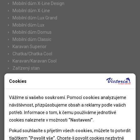
Mobilní dům X-Line Design
Mobilní dům X-Line
Mobilní dům Lux Grand
Mobilní dům Lux
Mobilní dům Domus
Mobilní dům Classic
Karavan Superior
Chatka/Chatka Cool
Karavan/Karavan Cool
Zařízený stan
Cookies
Nutné cookies
Informace
Nutné cookies pomáhají, aby byla webová stránka použitelná
Vážíme si
vašeho soukromí
. Pomocí
cookies
analyzujeme
Novinky
tak, že umožní základní funkce jako navigace stránky a
návštěvnost, přizpůsobujeme obsah a reklamy podle vašich
Kolektivy
přístup k zabezpečeným sekcím webové stránky. Webová
potřeb. Informace o tom, k čemu používáme jednotlivé
SUPER FIRST MINUTE
stránka nemůže správně fungovat bez těchto cookies.
cookies naleznete v možnosti
“Nastavení”
.
Naše atraktivní slevy
Pokud souhlasíte s přijetím všech
cookies
, můžete to potvrdit
Informace k letním pobytům
Analytické cookies
tlačítkem
“Povolit vše”
. Chcete-li povolit cookies nezbytně
Informace o letecké dopravě