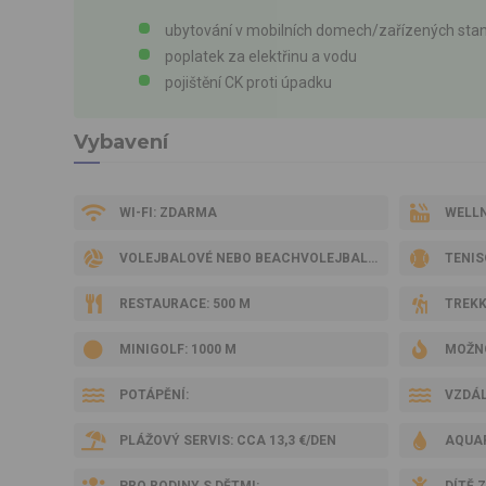
ubytování v mobilních domech/zařízených sta
poplatek za elektřinu a vodu
pojištění CK proti úpadku
Vybavení
WI-FI: ZDARMA
WELLN
VOLEJBALOVÉ NEBO BEACHVOLEJBALOVÉ HŘIŠTĚ: 200 M
TENIS
RESTAURACE: 500 M
TREKK
MINIGOLF: 1000 M
MOŽNO
POTÁPĚNÍ:
VZDÁL
PLÁŽOVÝ SERVIS: CCA 13,3 €/DEN
AQUAP
PRO RODINY S DĚTMI:
DÍTĚ 