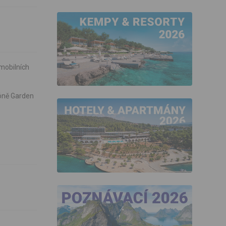
mobilních
zóně Garden