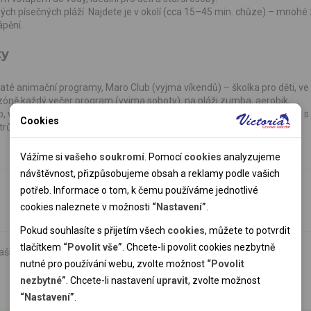
ch písečných pláží. Najdete je v okolí (cca 15–45 min. chůze) – mnohé 
ápění.
ty
ohaté animační programy, Maro Club (vyjma víkendů) – školka pro děti, ve
ezóně každý večer program (vyjma soboty), na pláži zumba, aerobik,
 víceúčelové hřiště (fotbal, basketbal), minigolf, velký sportovní areál s
Cookies
rů, motorových člunů, dětských autíček a surfů.
Nutné cookies
Nutné cookies pomáhají, aby byla webová stránka použitelná
Vážíme si
vašeho soukromí
. Pomocí
cookies
analyzujeme
tak, že umožní základní funkce jako navigace stránky a
návštěvnost, přizpůsobujeme obsah a reklamy podle vašich
přístup k zabezpečeným sekcím webové stránky. Webová
potřeb. Informace o tom, k čemu používáme jednotlivé
stránka nemůže správně fungovat bez těchto cookies.
cookies naleznete v možnosti
“Nastavení”
.
Pokud souhlasíte s přijetím všech
cookies
, můžete to potvrdit
Analytické cookies
tlačítkem
“Povolit vše”
. Chcete-li povolit cookies nezbytně
aška.
nutné pro používání webu, zvolte možnost
“Povolit
Pomocí analytických cookies můžeme měřit návštěvnost
nezbytné”
. Chcete-li nastavení
upravit
, zvolte možnost
našeho webu, zdroje návštěv, výkon reklam a také jejich
Personální cookies
Cena nezahrnuje
“Nastavení”
.
dosah. Takto získaná data zpracováváme anonymně bez
Personalizační soubory cookies nám umožňují přizpůsobit