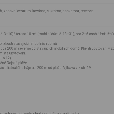
lub, zábavní centrum, kavárna, cukrárna, bankomat, recepce.
č. 3–10)/ terasa 10 m² (mobilní dům č. 13–31), pro 2–6 osob. Umístění 
lízkosti stávajících mobilních domů
ca 200 m severně od stávajících mobilních domů. Klienti ubytovaní v 
 místa ubytování.
1 a 12)
čné Rajské pláže.
ic a listnatého háje asi 200 m od pláže. Výbava viz str. 19.
m vstupem do vody, ideální pro děti a starší osoby.