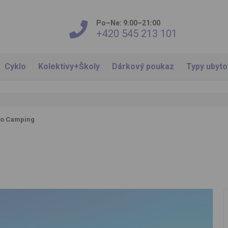
Po–Ne: 9:00–21:00
+420 545 213 101
Cyklo
Kolektivy+Školy
Dárkový poukaz
Typy ubyt
no Camping