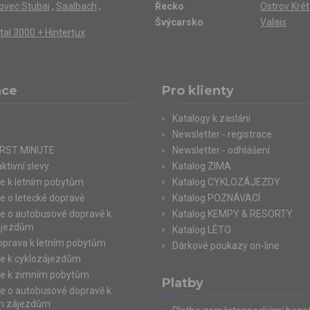
ovec Stubai
,
Saalbach
,
Řecko
Ostrov Kré
Švýcarsko
Valais
ertal 3000 + Hintertux
ace
Pro klienty
Katalogy k zaslání
Newsletter - registrace
IRST MINUTE
Newsletter - odhlášení
ktivní slevy
Katalog ZIMA
e k letním pobytům
Katalog CYKLOZÁJEZDY
e o letecké dopravě
Katalog POZNÁVACÍ
e o autobusové dopravě k
Katalog KEMPY & RESORTY
ájezdům
Katalog LÉTO
doprava k letním pobytům
Dárkové poukazy on-line
e k cyklozájezdům
e k zimním pobytům
Platby
e o autobusové dopravě k
m zájezdům