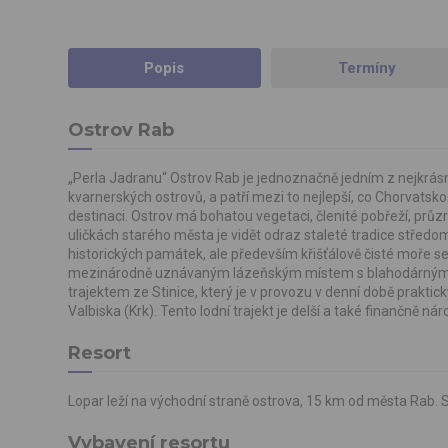
Popis
Termíny
Ostrov Rab
„Perla Jadranu“ Ostrov Rab je jednoznačně jedním z nejkrásně
kvarnerských ostrovů, a patří mezi to nejlepší, co Chorvatsko
destinaci. Ostrov má bohatou vegetaci, členité pobřeží, prů
uličkách starého města je vidět odraz staleté tradice stře
historických památek, ale především křišťálově čisté moře sem 
mezinárodně uznávaným lázeňským místem s blahodárnými úči
trajektem ze Stinice, který je v provozu v denní době praktick
Valbiska (Krk). Tento lodní trajekt je delší a také finančně náro
Resort
Lopar leží na východní straně ostrova, 15 km od města Rab. S
Vybavení resortu