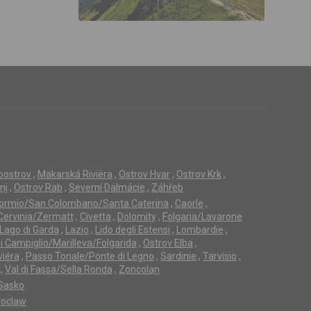
loostrov
,
Makarská Riviéra
,
Ostrov Hvar
,
Ostrov Krk
,
nj
,
Ostrov Rab
,
Severní Dalmácie
,
Záhřeb
ormio/San Colombano/Santa Caterina
,
Caorle
,
Cervinia/Zermatt
,
Civetta
,
Dolomity
,
Folgaria/Lavarone
Lago di Garda
,
Lazio
,
Lido degli Estensi
,
Lombardie
,
 Campiglio/Marilleva/Folgarida
,
Ostrov Elba
,
viéra
,
Passo Tonale/Ponte di Legno
,
Sardinie
,
Tarvisio
,
,
Val di Fassa/Sella Ronda
,
Zoncolan
Sasko
oclaw