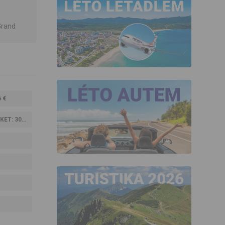
Grand
 €
T: 30 M