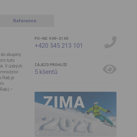
Reference
PO–NE: 9:00–21:00
+420 545 213 101
 do skupiny
pro tuto
ZÁJEZD PROHLÍŽÍ
ek. V úzkých
5
klientů
m množství
v Rab je
ím
(Rab) –