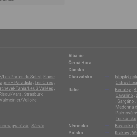
Albánie
Černá Hora
Dánsko
/Les Portes du Soleil
,
Flaine
,
Chorvatsko
Istrijský po
lagne – Paradiski
,
Les Orres
,
Ostrov Loši
rchevel-Tania/Les 3 Vallées
,
Itálie
Benátky
,
B
Risoul/Vars
,
Štrasburk
,
Cavallino
,
Valmeinier/Valloire
,
Gargáno
,
Madonna di
Palmová ri
Toskánsko
onmagyaróvár
,
Sárvár
Německo
Bavorsko
,
Polsko
Krakow
,
Wr