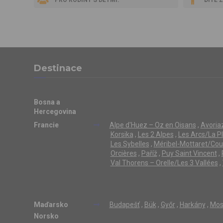
Destinace
Bosna a
Hercegovina
Francie
Alpe d'Huez – Oz en Oisans
,
Avoriaz
Korsika
,
Les 2 Alpes
,
Les Arcs/La P
Les Sybelles
,
Méribel-Mottaret/Cou
Orcières
,
Paříž
,
Puy Saint Vincent
,
Val Thorens – Orelle/Les 3 Vallées
,
Maďarsko
Budapešť
,
Bük
,
Győr
,
Harkány
,
Mos
Norsko