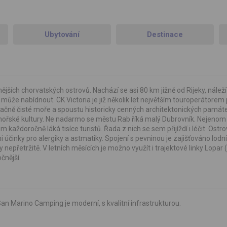
Ubytování
Destinace
jších chorvatských ostrovů. Nachází se asi 80 km jižně od Rijeky, náleží
 může nabídnout. CK Victoria je již několik let největším touroperátorem 
zračně čisté moře a spoustu historicky cenných architektonických památ
domořské kultury. Ne nadarmo se městu Rab říká malý Dubrovník. Nejeno
každoročně láká tisíce turistů. Řada z nich se sem přijíždí i léčit. Ostro
nky pro alergiky a astmatiky. Spojení s pevninou je zajišťováno lodn
y nepřetržitě. V letních měsících je možno využít i trajektové linky Lopar 
čnější.
an Marino Camping je moderní, s kvalitní infrastrukturou.