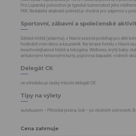
Pro Loparský poloostrov je typická různorodost jeho nádherný
FKK. Nedaleké skalnaté pobřeží je vhodné pro zájemce o pot
Sportovní, zábavní a společenské aktivi
Dětské hřiště (zdarma), v hlavní sezóně probíhají pro děti b
hodinách mini disco a kouzelník. Na terase hotelu v hlavní s
beachvolejbalové hřiště a tobogány. Wellness, krytý baby-club,
antukovými tenisovými kurty, půjčovna šlapadel, vodních skút
Delegát CK
ve středisku je česky mluvící delegát CK.
Tipy na výlety
autobusem – Plitvická jezera, lodí – po okolních ostrovech, B
Cena zahrnuje