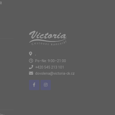
ta
,
Po–Ne: 9:00–21:00
+420 545 213 101
dovolena@victoria-ck.cz