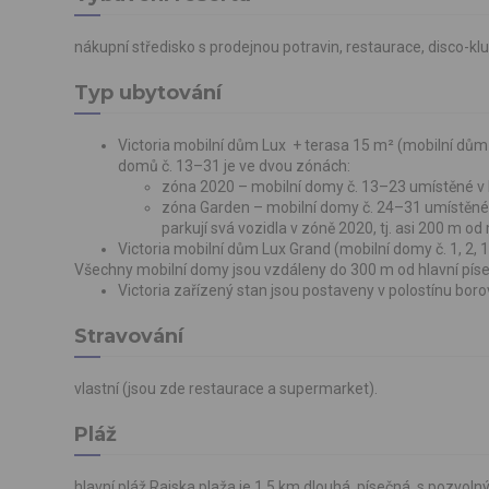
nákupní středisko s prodejnou potravin, restaurace, disco-k
Typ ubytování
Victoria mobilní dům Lux + terasa 15 m² (mobilní dům 
domů č. 13–31 je ve dvou zónách:
zóna 2020 – mobilní domy č. 13–23 umístěné v b
zóna Garden – mobilní domy č. 24–31 umístěné c
parkují svá vozidla v zóně 2020, tj. asi 200 m od
Victoria mobilní dům Lux Grand (mobilní domy č. 1, 2, 1
Všechny mobilní domy jsou vzdáleny do 300 m od hlavní píse
Victoria zařízený stan jsou postaveny v polostínu borov
Stravování
vlastní (jsou zde restaurace a supermarket).
Pláž
hlavní pláž Rajska plaža je 1,5 km dlouhá, písečná, s pozvolný