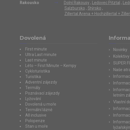
Rakousko
Dolní Rakousy
,
Ledovec Pitztal
,
Led
Salzbursko
,
Štýrsko
,
Zillertal Arena + Hochzillertal + Zill
Dovolená
Inform
First minute
Novinky
Ultra Last minute
Kolektivy
Last minute
SUPER F
Léto – First Minute – Kempy
Naše atra
Cykloturistika
Informac
Turistika
Adventní zájezdy
Informac
Termály
Informac
Poznávací zájezdy
letním z
Lyžování
Vlastní 
Dovolená u moře
Informac
Termální lázně
All inclusive
Informac
Polopenze
Informac
Stan u moře
lyžařský