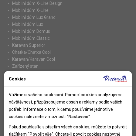
Mobilní dům X-Line Design
Mobilní dům X-Line
Mobilní dům Lux Grand
Mobilní dům Lux
Mobilní dům Domus
Mobilní dům Classic
Karavan Superior
Chatka/Chatka Cool
Karavan/Karavan Cool
Zařízený stan
Cookies
Nutné cookies
Informace
Nutné cookies pomáhají, aby byla webová stránka použitelná
Vážíme si
vašeho soukromí
. Pomocí
cookies
analyzujeme
Novinky
tak, že umožní základní funkce jako navigace stránky a
návštěvnost, přizpůsobujeme obsah a reklamy podle vašich
Kolektivy
přístup k zabezpečeným sekcím webové stránky. Webová
potřeb. Informace o tom, k čemu používáme jednotlivé
SUPER FIRST MINUTE
stránka nemůže správně fungovat bez těchto cookies.
cookies naleznete v možnosti
“Nastavení”
.
Naše atraktivní slevy
Pokud souhlasíte s přijetím všech
cookies
, můžete to potvrdit
Informace k letním pobytům
Analytické cookies
tlačítkem
“Povolit vše”
. Chcete-li povolit cookies nezbytně
Informace o letecké dopravě