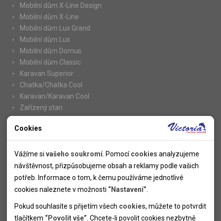
Mobilní dům X-Line Design
Mobilní dům X-Line
Mobilní dům Lux Grand
Mobilní dům Lux
Mobilní dům Domus
Mobilní dům Classic
Karavan Superior
Chatka/Chatka Cool
Karavan/Karavan Cool
Zařízený stan
Cookies
Nutné cookies
Informace
Nutné cookies pomáhají, aby byla webová stránka použitelná
Vážíme si
vašeho soukromí
. Pomocí
cookies
analyzujeme
Novinky
tak, že umožní základní funkce jako navigace stránky a
návštěvnost, přizpůsobujeme obsah a reklamy podle vašich
Kolektivy
přístup k zabezpečeným sekcím webové stránky. Webová
potřeb. Informace o tom, k čemu používáme jednotlivé
SUPER FIRST MINUTE
stránka nemůže správně fungovat bez těchto cookies.
cookies naleznete v možnosti
“Nastavení”
.
Naše atraktivní slevy
Pokud souhlasíte s přijetím všech
cookies
, můžete to potvrdit
Informace k letním pobytům
Analytické cookies
tlačítkem
“Povolit vše”
. Chcete-li povolit cookies nezbytně
Informace o letecké dopravě