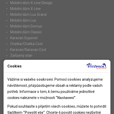
Mobilní dům X-Line Design
Mobilní dům X-Line
Mobilní dům Lux Grand
Mobilní dům Lux
Mobilní dům Domus
Mobilní dům Classic
Karavan Superior
Chatka/Chatka Cool
Karavan/Karavan Cool
Zařízený stan
Cookies
Nutné cookies
Informace
Nutné cookies pomáhají, aby byla webová stránka použitelná
Vážíme si
vašeho soukromí
. Pomocí
cookies
analyzujeme
Novinky
tak, že umožní základní funkce jako navigace stránky a
návštěvnost, přizpůsobujeme obsah a reklamy podle vašich
Kolektivy
přístup k zabezpečeným sekcím webové stránky. Webová
potřeb. Informace o tom, k čemu používáme jednotlivé
SUPER FIRST MINUTE
stránka nemůže správně fungovat bez těchto cookies.
cookies naleznete v možnosti
“Nastavení”
.
Naše atraktivní slevy
Pokud souhlasíte s přijetím všech
cookies
, můžete to potvrdit
Informace k letním pobytům
Analytické cookies
tlačítkem
“Povolit vše”
. Chcete-li povolit cookies nezbytně
Informace o letecké dopravě