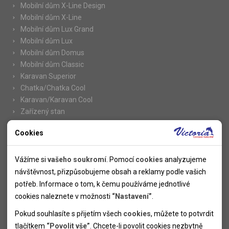
Mobilní dům X-Line Design
Mobilní dům X-Line
Mobilní dům Lux Grand
Mobilní dům Lux
Mobilní dům Domus
Mobilní dům Classic
Karavan Superior
Chatka/Chatka Cool
Karavan/Karavan Cool
Zařízený stan
Cookies
Nutné cookies
Informace
Nutné cookies pomáhají, aby byla webová stránka použitelná
Vážíme si
vašeho soukromí
. Pomocí
cookies
analyzujeme
Novinky
tak, že umožní základní funkce jako navigace stránky a
návštěvnost, přizpůsobujeme obsah a reklamy podle vašich
Kolektivy
přístup k zabezpečeným sekcím webové stránky. Webová
potřeb. Informace o tom, k čemu používáme jednotlivé
SUPER FIRST MINUTE
stránka nemůže správně fungovat bez těchto cookies.
cookies naleznete v možnosti
“Nastavení”
.
Naše atraktivní slevy
Pokud souhlasíte s přijetím všech
cookies
, můžete to potvrdit
Informace k letním pobytům
Analytické cookies
tlačítkem
“Povolit vše”
. Chcete-li povolit cookies nezbytně
Informace o letecké dopravě