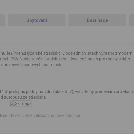
Ubytování
Destinace
nu, leží menší lyžařské středisko, v posledních letech výrazně zmodern
h PSV. Nabízí ideální prožití zimní dovolené nejen pro rodiny s dětmi, a
mi příznivých cenových podmínek.
14.3. je skipas platný na 7dní (akce 6=7), využitelný především pro vlast
zd autobusu ze střediska.
í se otevře v plné velikosti na nové záložce