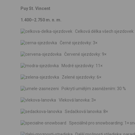
Puy St. Vincent
1.400–2.750 m. n. m.
Celková délka všech sjezdovek:
Černé sjezdovky: 3×
Červené sjezdovky: 9×
Modré sjezdovky: 11×
Zelené sjezdovky: 6×
Pokrytí umělým zasněžením: 30 %
Vleková lanovka: 3×
Sedačková lanovka: 8×
Speciálně pro snowboarding: 1× sno
Další možnosti střediska: paragli