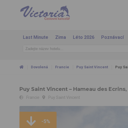
Last Minute
Zima
Léto 2026
Poznávací
Dovolená
Francie
Puy Saint Vincent
Puy Sa
Puy Saint Vincent – Hameau des Ecrins,
Francie
Puy Saint Vincent
Puy Saint Vincent – Hameau des Ecrins, Chalets PSV - rezi
-5%