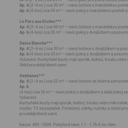
Ap. 4
(2–4 os.) cca 30 m² – navíc ložnice s manželskou postelí
Ap. 6
(4-6os) cca 45 m² – navíc pokoj s manželskou postelí a v
Le Parc aux Etoiles***
Ap. 4
(2–4 os.) cca 30 m² – navíc ložnice s manželskou postelí
Ap. 6
(4-6os) cca 35 m² – navíc pokoj s dvojlůžkem a posuvným
Dame Blanche***
Ap. 4
(2–4 os.) cca 30 m² – navíc ložnice s dvojlůžkem a posu
Ap. 6
(4-6os) cca 35 m² – navíc pokoj s dvojlůžkem a posuvným
Vybavení: Kuchyňské kouty mají sporák, lednici, troubu nebo mi
Úklid provádějí klienti sami.
Gentianes***
Ap. 4
(2–4 os.) cca 25 m² – navíc ložnice se dvěma samostatn
Ap. 6
(4-6os) cca 35 m² – navíc pokoj s dvojlůžkem a další pokoj se
Vybavení:
Kuchyňské kouty mají sporák, lednici, troubu nebo mikrovlnku
myčku. TV za poplatek. Povlečení, utěrky, ručníky a čisticí pros
provádějí klienti sami.
Kauce: 400 - 500€. Pobytová taxa: 1,1 - 1,76 €/os./den