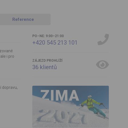
Reference
PO–NE: 9:00–21:00
+420 545 213 101
izované
le i pro
ZÁJEZD PROHLÍŽÍ
36
klientů
ní dopravu,