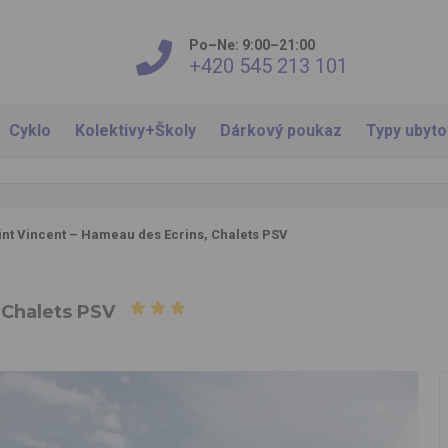
Po–Ne: 9:00–21:00
+420 545 213 101
Cyklo
Kolektivy+Školy
Dárkový poukaz
Typy ubyt
int Vincent – Hameau des Ecrins, Chalets PSV
 Chalets PSV
dence Hameau des Ecrins*** v Puy 1800