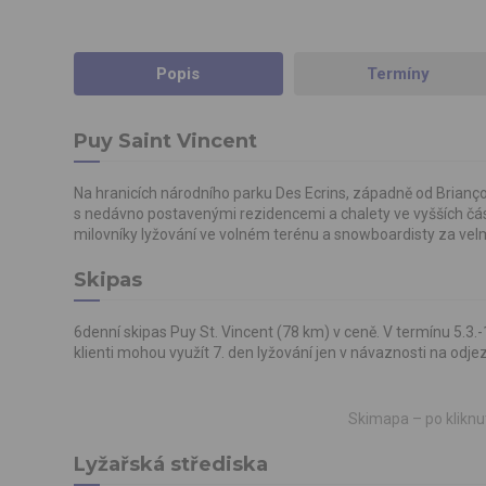
Popis
Termíny
Puy Saint Vincent
Na hranicích národního parku Des Ecrins, západně od Brianço
s nedávno postavenými rezidencemi a chalety ve vyšších částec
milovníky lyžování ve volném terénu a snowboardisty za vel
Skipas
6denní skipas Puy St. Vincent (78 km) v ceně. V termínu 5.3.-
klienti mohou využít 7. den lyžování jen v návaznosti na odje
Skimapa – po kliknut
Lyžařská střediska