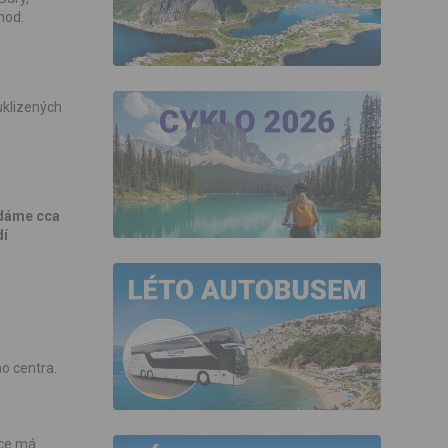
hod.
uklizených
ídáme cca
dí
o centra.
nce má