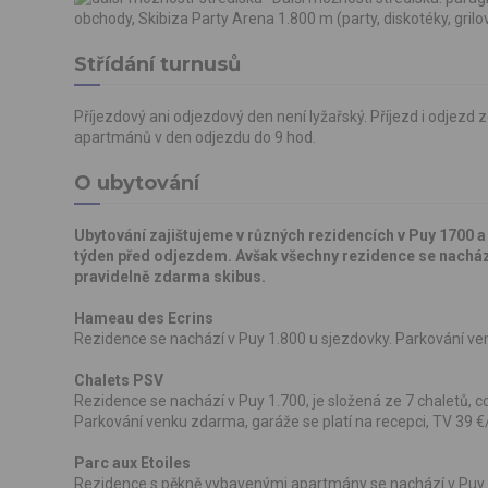
obchody, Skibiza Party Arena 1.800 m (party, diskotéky, gril
Střídání turnusů
Příjezdový ani odjezdový den není lyžařský. Příjezd i odjezd 
apartmánů v den odjezdu do 9 hod.
O ubytování
Ubytování zajištujeme v různých rezidencích v Puy 1700 a
týden před odjezdem. Avšak všechny rezidence se nachází
pravidelně zdarma skibus.
Hameau des Ecrins
Rezidence se nachází v Puy 1.800 u sjezdovky. Parkování ve
Chalets PSV
Rezidence se nachází v Puy 1.700, je složená ze 7 chaletů, 
Parkování venku zdarma, garáže se platí na recepci, TV 39 €
Parc aux Etoiles
Rezidence s pěkně vybavenými apartmány se nachází v Puy 