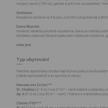
recepci, saunu (10€/os), garáže a wifi (vše za poplatek). Ve
Gentianes
Rezidence složená ze 4 budov, cca 50m od sjezdovek a 850m 
Dame Blanche
moderní, ideálně položená rezuidence, která se nachází pobl
středisku zdarma).Veřejné parkování v blízkosti rezidence, g
nebo jiné
Typ ubytování
Všechny apartmány/studia mají obývací pokoj s kuchyňským 
(někde samostatné) a se sprchou či vanou.
Hameau des Ecrins***
St. 4 kabina
(2–4 os.) cca 27 m² – navíc kabina s palandou, b
Ap. 6
(4–6 os.) cca 32 m² – navíc 1 ložnice s manželskou poste
Chalets PSV***
St. 3
(2–3 os.) cca 24 m² – navíc gauč pro jednu osobu, balkon