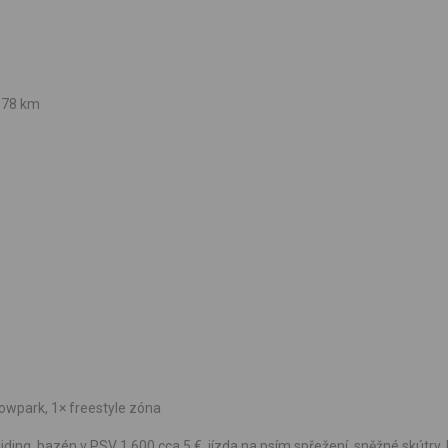
 78 km
wpark, 1× freestyle zóna
ding, bazén v PSV 1.600 cca 5 €, jízda na psím spřežení, sněžné skútry. 