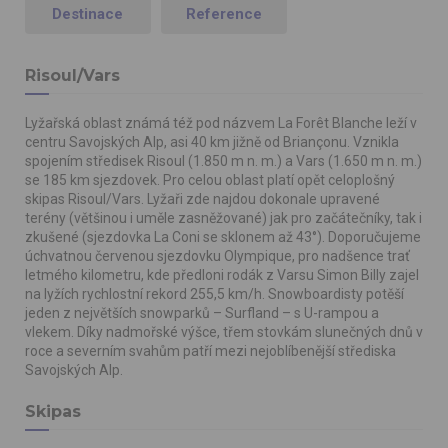
Destinace
Reference
Risoul/Vars
Lyžařská oblast známá též pod názvem La Forêt Blanche leží v
centru Savojských Alp, asi 40 km jižně od Briançonu. Vznikla
spojením středisek Risoul (1.850 m n. m.) a Vars (1.650 m n. m.)
se 185 km sjezdovek. Pro celou oblast platí opět celoplošný
skipas Risoul/Vars. Lyžaři zde najdou dokonale upravené
terény (většinou i uměle zasněžované) jak pro začátečníky, tak i
zkušené (sjezdovka La Coni se sklonem až 43°). Doporučujeme
úchvatnou červenou sjezdovku Olympique, pro nadšence trať
letmého kilometru, kde předloni rodák z Varsu Simon Billy zajel
na lyžích rychlostní rekord 255,5 km/h. Snowboardisty potěší
jeden z největších snowparků – Surfland – s U-rampou a
vlekem. Díky nadmořské výšce, třem stovkám slunečných dnů v
roce a severním svahům patří mezi nejoblíbenější střediska
Savojských Alp.
Skipas