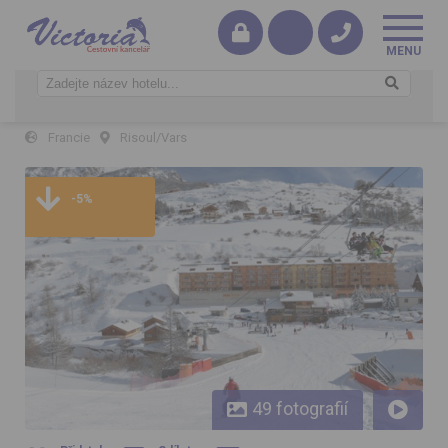
Vars/Risoul – Pra St. Marie
Francie
Risoul/Vars
Vars/Risoul – Pra St. Marie - Olympijská sjezdovka a pohled na
Vars - část St. Marie
-5%
49 fotografií