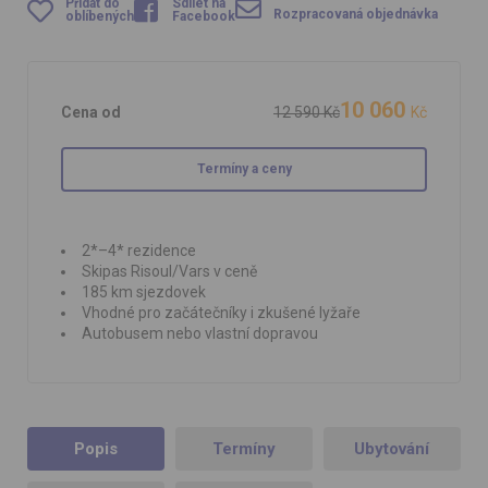
Přidat do
Sdílet na
Rozpracovaná objednávka
oblíbených
Facebook
10 060
Cena od
12 590 Kč
Kč
Termíny a ceny
2*–4* rezidence
Skipas Risoul/Vars v ceně
185 km sjezdovek
Vhodné pro začátečníky i zkušené lyžaře
Autobusem nebo vlastní dopravou
Popis
Termíny
Ubytování