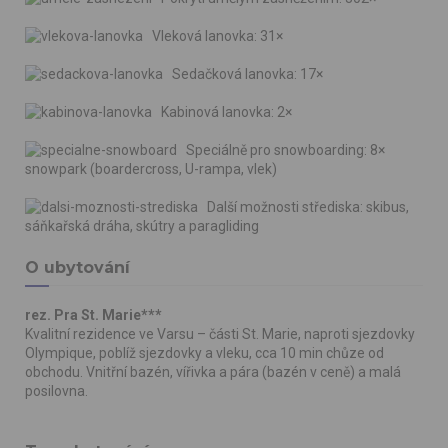
Vleková lanovka: 31×
Sedačková lanovka: 17×
Kabinová lanovka: 2×
Speciálně pro snowboarding: 8×
snowpark (boardercross, U-rampa, vlek)
Další možnosti střediska: skibus,
sáňkařská dráha, skútry a paragliding
O ubytování
rez. Pra St. Marie***
Kvalitní rezidence ve Varsu –⁠ části St. Marie, naproti sjezdovky
Olympique, poblíž sjezdovky a vleku, cca 10 min chůze od
obchodu. Vnitřní bazén, vířivka a pára (bazén v ceně) a malá
posilovna.