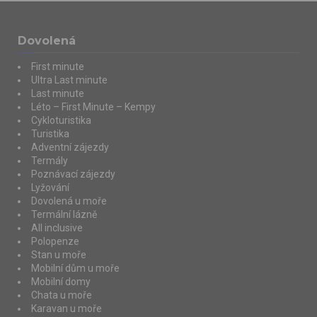
Dovolená
First minute
Ultra Last minute
Last minute
Léto – First Minute – Kempy
Cykloturistika
Turistika
Adventní zájezdy
Termály
Poznávací zájezdy
Lyžování
Dovolená u moře
Termální lázně
All inclusive
Polopenze
Stan u moře
Mobilní dům u moře
Mobilní domy
Chata u moře
Karavan u moře