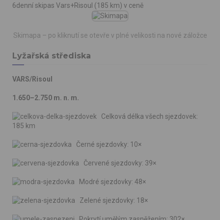
6denní skipas Vars+Risoul (185 km) v ceně
Skimapa – po kliknutí se otevře v plné velikosti na nové záložce
Lyžařská střediska
VARS/Risoul
1.650–2.750 m. n. m.
Celková délka všech sjezdovek:
185 km
Černé sjezdovky: 10×
Červené sjezdovky: 39×
Modré sjezdovky: 48×
Zelené sjezdovky: 18×
Pokrytí umělým zasněžením: 302×