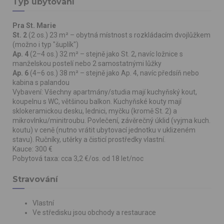
Typ ubytování
Pra St. Marie
St. 2
(2 os.) 23 m² – obytná místnost s rozkládacím dvojlůžkem
(možno i typ "šuplík")
Ap. 4
(2–4 os.) 32 m² – stejně jako St. 2, navíc ložnice s
manželskou postelí nebo 2 samostatnými lůžky
Ap. 6
(4–6 os.) 38 m² – stejně jako Ap. 4, navíc předsíň nebo
kabina s palandou
Vybavení: Všechny apartmány/studia mají kuchyňský kout,
koupelnu s WC, většinou balkon. Kuchyňské kouty mají
sklokeramickou desku, lednici, myčku (kromě St. 2) a
mikrovlnku/minitroubu. Povlečení, závěrečný úklid (vyjma kuch.
koutu) v ceně (nutno vrátit ubytovací jednotku v uklizeném
stavu). Ručníky, utěrky a čisticí prostředky vlastní.
Kauce: 300 €
Pobytová taxa: cca 3,2 €/os. od 18 let/noc
Stravování
Vlastní
Ve středisku jsou obchody a restaurace