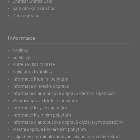
Chatka/Chatka Cool
Karavan/Karavan Cool
Zařízený stan
Informace
Novinky
Kolektivy
SUPER FIRST MINUTE
Naše atraktivní slevy
Informace k letním pobytům
Informace o letecké dopravě
Informace o autobusové dopravě k letním zájezdům
Vlastní doprava k letním pobytům
Informace k cyklozájezdům
Informace k zimním pobytům
Informace o autobusové dopravě k lyžařským zájezdům
Vlastní doprava k lyžařským pobytům
Odjezdový terminál/Parkování osobních vozidel v Brně