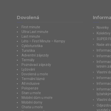
Dovolená
Inform
First minute
Novinky
Ultra Last minute
Kolektivy
Last minute
SUPER F
Léto – First Minute – Kempy
Naše atra
Cykloturistika
Informac
Turistika
Adventní zájezdy
Informac
Termály
Informac
Poznávací zájezdy
letním z
Lyžování
Vlastní 
Dovolená u moře
Informac
Termální lázně
All inclusive
Informac
Polopenze
Informac
Stan u moře
lyžařský
Mobilní dům u moře
Vlastní 
Mobilní domy
Odjezdov
Chata u moře
vozidel v