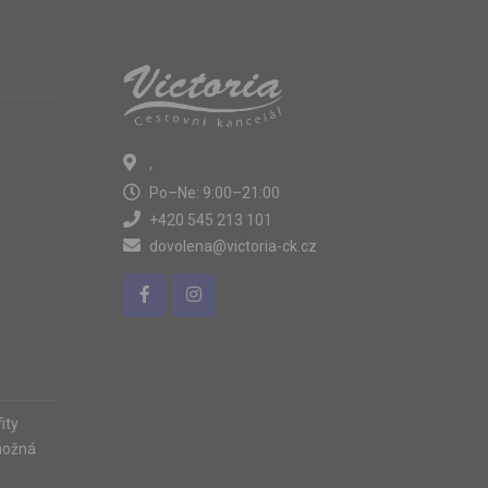
,
Po–Ne: 9:00–21:00
+420 545 213 101
dovolena@victoria-ck.cz
ity
možná