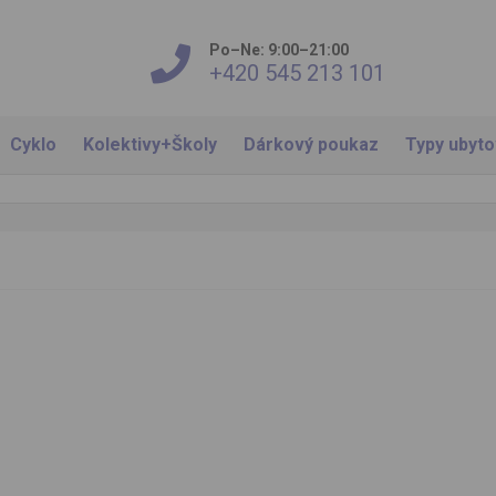
Po–Ne: 9:00–21:00
+420 545 213 101
Cyklo
Kolektivy+Školy
Dárkový poukaz
Typy ubyt