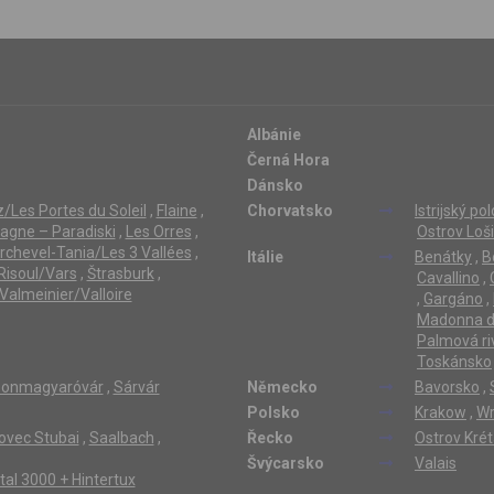
Albánie
Černá Hora
Dánsko
/Les Portes du Soleil
,
Flaine
,
Chorvatsko
Istrijský po
lagne – Paradiski
,
Les Orres
,
Ostrov Loši
rchevel-Tania/Les 3 Vallées
,
Itálie
Benátky
,
B
Risoul/Vars
,
Štrasburk
,
Cavallino
,
Valmeinier/Valloire
,
Gargáno
,
Madonna di
Palmová ri
Toskánsko
onmagyaróvár
,
Sárvár
Německo
Bavorsko
,
Polsko
Krakow
,
Wr
ovec Stubai
,
Saalbach
,
Řecko
Ostrov Kré
Švýcarsko
Valais
ertal 3000 + Hintertux