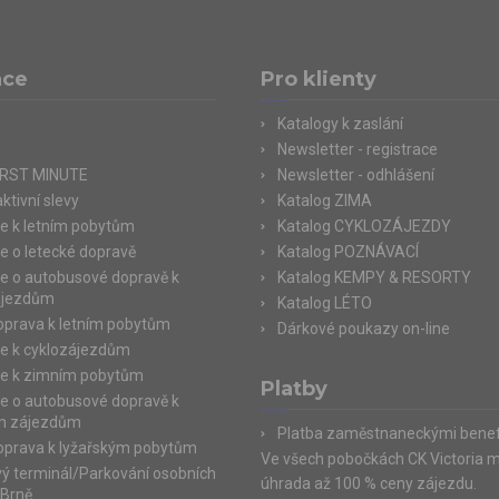
ace
Pro klienty
Katalogy k zaslání
Newsletter - registrace
IRST MINUTE
Newsletter - odhlášení
ktivní slevy
Katalog ZIMA
e k letním pobytům
Katalog CYKLOZÁJEZDY
e o letecké dopravě
Katalog POZNÁVACÍ
e o autobusové dopravě k
Katalog KEMPY & RESORTY
ájezdům
Katalog LÉTO
doprava k letním pobytům
Dárkové poukazy on-line
e k cyklozájezdům
e k zimním pobytům
Platby
e o autobusové dopravě k
m zájezdům
Platba zaměstnaneckými benef
doprava k lyžařským pobytům
Ve všech pobočkách CK Victoria 
ý terminál/Parkování osobních
úhrada až 100 % ceny zájezdu.
 Brně