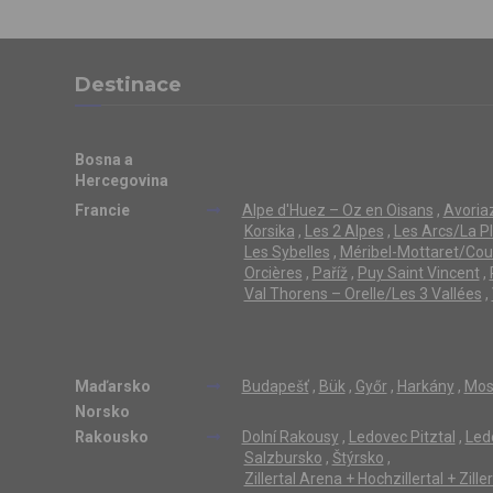
Destinace
Bosna a
Hercegovina
Francie
Alpe d'Huez – Oz en Oisans
,
Avoriaz
Korsika
,
Les 2 Alpes
,
Les Arcs/La P
Les Sybelles
,
Méribel-Mottaret/Cou
Orcières
,
Paříž
,
Puy Saint Vincent
,
Val Thorens – Orelle/Les 3 Vallées
,
Maďarsko
Budapešť
,
Bük
,
Győr
,
Harkány
,
Mos
Norsko
Rakousko
Dolní Rakousy
,
Ledovec Pitztal
,
Led
Salzbursko
,
Štýrsko
,
Zillertal Arena + Hochzillertal + Zill