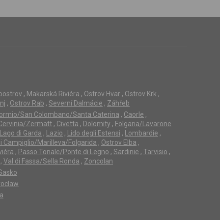
loostrov
,
Makarská Riviéra
,
Ostrov Hvar
,
Ostrov Krk
,
nj
,
Ostrov Rab
,
Severní Dalmácie
,
Záhřeb
ormio/San Colombano/Santa Caterina
,
Caorle
,
Cervinia/Zermatt
,
Civetta
,
Dolomity
,
Folgaria/Lavarone
Lago di Garda
,
Lazio
,
Lido degli Estensi
,
Lombardie
,
 Campiglio/Marilleva/Folgarida
,
Ostrov Elba
,
viéra
,
Passo Tonale/Ponte di Legno
,
Sardinie
,
Tarvisio
,
,
Val di Fassa/Sella Ronda
,
Zoncolan
Sasko
oclaw
ta