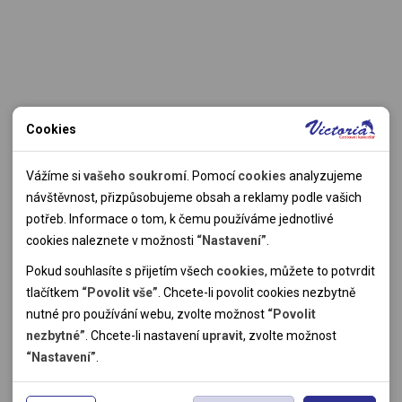
Cookies
Nutné cookies
Nutné cookies pomáhají, aby byla webová stránka použitelná
Vážíme si
vašeho soukromí
. Pomocí
cookies
analyzujeme
tak, že umožní základní funkce jako navigace stránky a
návštěvnost, přizpůsobujeme obsah a reklamy podle vašich
přístup k zabezpečeným sekcím webové stránky. Webová
potřeb. Informace o tom, k čemu používáme jednotlivé
stránka nemůže správně fungovat bez těchto cookies.
cookies naleznete v možnosti
“Nastavení”
.
Pokud souhlasíte s přijetím všech
cookies
, můžete to potvrdit
Analytické cookies
tlačítkem
“Povolit vše”
. Chcete-li povolit cookies nezbytně
nutné pro používání webu, zvolte možnost
“Povolit
Pomocí analytických cookies můžeme měřit návštěvnost
nezbytné”
. Chcete-li nastavení
upravit
, zvolte možnost
našeho webu, zdroje návštěv, výkon reklam a také jejich
Personální cookies
“Nastavení”
.
dosah. Takto získaná data zpracováváme anonymně bez
Personalizační soubory cookies nám umožňují přizpůsobit
vazby na konkrétního uživatele našeho webu. Bez vašeho
prohlížení webu dle vašich zájmů a preferencí. Bez souhlasu
Reklamní cookies
souhlasu s používáním analytických cookies, ztrácíme