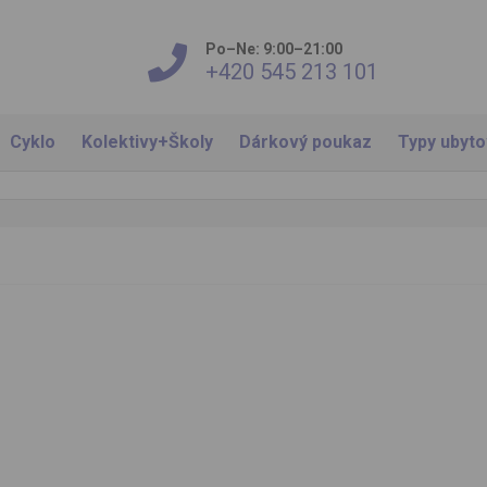
Po–Ne: 9:00–21:00
+420 545 213 101
Cyklo
Kolektivy+Školy
Dárkový poukaz
Typy ubyt