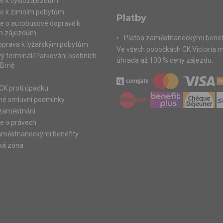
e k cyklozájezdům
e k zimním pobytům
Platby
e o autobusové dopravě k
m zájezdům
Platba zaměstnaneckými benef
doprava k lyžařským pobytům
Ve všech pobočkách CK Victoria 
ý terminál/Parkování osobních
úhrada až 100 % ceny zájezdu.
 Brně
 CK proti úpadku
é smluvní podmínky
zaměstnání
e o právech
aměstnaneckými benefity
ká zóna