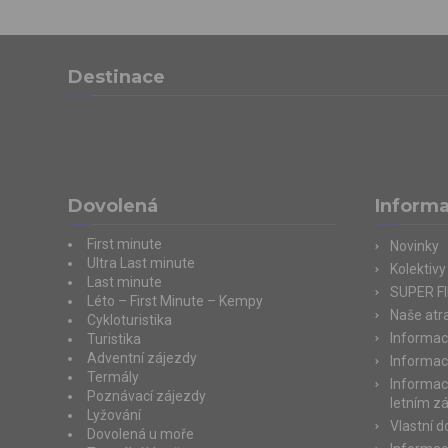
Destinace
Dovolená
Inform
First minute
Novinky
Ultra Last minute
Kolektivy
Last minute
SUPER F
Léto – First Minute – Kempy
Naše atra
Cykloturistika
Informac
Turistika
Adventní zájezdy
Informac
Termály
Informac
Poznávací zájezdy
letním z
Lyžování
Vlastní 
Dovolená u moře