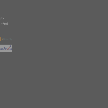
ity
možná