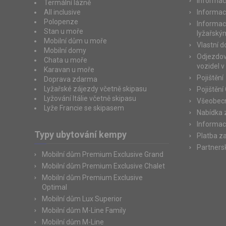
Informac
Termální lázně
All inclusive
Informac
Polopenze
Informac
Stan u moře
lyžařský
Mobilní dům u moře
Vlastní 
Mobilní domy
Odjezdov
Chata u moře
vozidel v
Karavan u moře
Pojištění
Doprava zdarma
Lyžařské zájezdy včetně skipasu
Pojištění
Lyžování Itálie včetně skipasu
Všeobecn
Lyže Francie se skipasem
Nabídka 
Informac
Typy ubytování kempy
Platba z
Partners
Mobilní dům Premium Exclusive Grand
Mobilní dům Premium Exclusive Chalet
Mobilní dům Premium Exclusive
Optimal
Mobilní dům Lux Superior
Mobilní dům M-Line Family
Mobilní dům M-Line