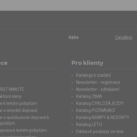
Itálie
Cavallino
ace
Pro klienty
Katalogy k zaslání
Newsletter - registrace
IRST MINUTE
Newsletter - odhlášení
ktivní slevy
Katalog ZIMA
e k letním pobytům
Katalog CYKLOZÁJEZDY
e o letecké dopravě
Katalog POZNÁVACÍ
e o autobusové dopravě k
Katalog KEMPY & RESORTY
ájezdům
Katalog LÉTO
doprava k letním pobytům
Dárkové poukazy on-line