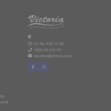
,
Po–Ne: 9:00–21:00
+420 545 213 101
dovolena@victoria-ck.cz
ity
možná