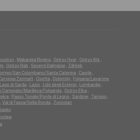
loostrov
,
Makarská Riviéra
,
Ostrov Hvar
,
Ostrov Krk
,
nj
,
Ostrov Rab
,
Severní Dalmácie
,
Záhřeb
ormio/San Colombano/Santa Caterina
,
Caorle
,
Cervinia/Zermatt
,
Civetta
,
Dolomity
,
Folgaria/Lavarone
Lago di Garda
,
Lazio
,
Lido degli Estensi
,
Lombardie
,
 Campiglio/Marilleva/Folgarida
,
Ostrov Elba
,
viéra
,
Passo Tonale/Ponte di Legno
,
Sardinie
,
Tarvisio
,
,
Val di Fassa/Sella Ronda
,
Zoncolan
Sasko
oclaw
ta