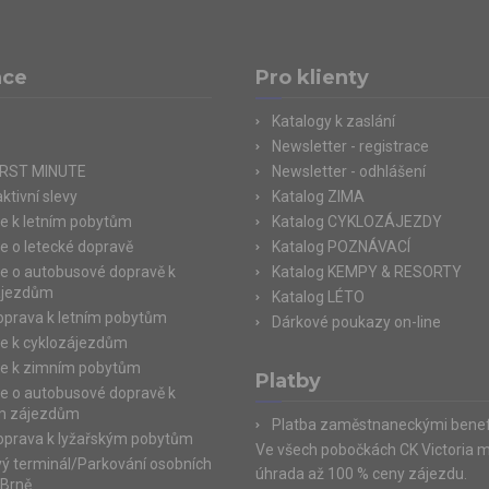
ace
Pro klienty
Katalogy k zaslání
Newsletter - registrace
IRST MINUTE
Newsletter - odhlášení
ktivní slevy
Katalog ZIMA
e k letním pobytům
Katalog CYKLOZÁJEZDY
e o letecké dopravě
Katalog POZNÁVACÍ
e o autobusové dopravě k
Katalog KEMPY & RESORTY
ájezdům
Katalog LÉTO
doprava k letním pobytům
Dárkové poukazy on-line
e k cyklozájezdům
e k zimním pobytům
Platby
e o autobusové dopravě k
m zájezdům
Platba zaměstnaneckými benef
doprava k lyžařským pobytům
Ve všech pobočkách CK Victoria 
ý terminál/Parkování osobních
úhrada až 100 % ceny zájezdu.
 Brně