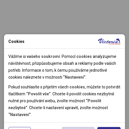
Cookies
Nutné cookies
Nutné cookies pomáhají, aby byla webová stránka použitelná
Vážíme si
vašeho soukromí
. Pomocí
cookies
analyzujeme
tak, že umožní základní funkce jako navigace stránky a
návštěvnost, přizpůsobujeme obsah a reklamy podle vašich
přístup k zabezpečeným sekcím webové stránky. Webová
potřeb. Informace o tom, k čemu používáme jednotlivé
stránka nemůže správně fungovat bez těchto cookies.
cookies naleznete v možnosti
“Nastavení”
.
Pokud souhlasíte s přijetím všech
cookies
, můžete to potvrdit
Analytické cookies
tlačítkem
“Povolit vše”
. Chcete-li povolit cookies nezbytně
nutné pro používání webu, zvolte možnost
“Povolit
Pomocí analytických cookies můžeme měřit návštěvnost
nezbytné”
. Chcete-li nastavení
upravit
, zvolte možnost
našeho webu, zdroje návštěv, výkon reklam a také jejich
Personální cookies
“Nastavení”
.
dosah. Takto získaná data zpracováváme anonymně bez
Personalizační soubory cookies nám umožňují přizpůsobit
vazby na konkrétního uživatele našeho webu. Bez vašeho
prohlížení webu dle vašich zájmů a preferencí. Bez souhlasu
Reklamní cookies
souhlasu s používáním analytických cookies, ztrácíme