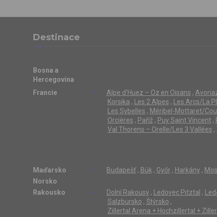
Destinace
Bosna a
Hercegovina
Francie
Alpe d'Huez – Oz en Oisans
,
Avoriaz
Korsika
,
Les 2 Alpes
,
Les Arcs/La P
Les Sybelles
,
Méribel-Mottaret/Cou
Orcières
,
Paříž
,
Puy Saint Vincent
,
Val Thorens – Orelle/Les 3 Vallées
,
Maďarsko
Budapešť
,
Bük
,
Győr
,
Harkány
,
Mos
Norsko
Rakousko
Dolní Rakousy
,
Ledovec Pitztal
,
Led
Salzbursko
,
Štýrsko
,
Zillertal Arena + Hochzillertal + Zill