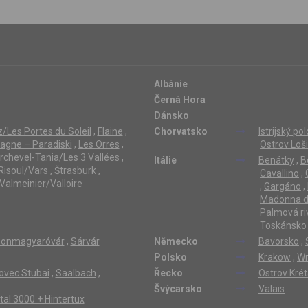
Albánie
Černá Hora
Dánsko
/Les Portes du Soleil
,
Flaine
,
Chorvatsko
Istrijský po
lagne – Paradiski
,
Les Orres
,
Ostrov Loši
rchevel-Tania/Les 3 Vallées
,
Itálie
Benátky
,
B
Risoul/Vars
,
Štrasburk
,
Cavallino
,
Valmeinier/Valloire
,
Gargáno
,
Madonna di
Palmová ri
Toskánsko
onmagyaróvár
,
Sárvár
Německo
Bavorsko
,
Polsko
Krakow
,
Wr
ovec Stubai
,
Saalbach
,
Řecko
Ostrov Kré
Švýcarsko
Valais
ertal 3000 + Hintertux