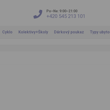
Po–Ne: 9:00–21:00
+420 545 213 101
Cyklo
Kolektivy+Školy
Dárkový poukaz
Typy ubyt