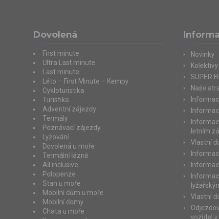
Dovolená
Inform
First minute
Novinky
Ultra Last minute
Kolektivy
Last minute
SUPER F
Léto – First Minute – Kempy
Naše atra
Cykloturistika
Informac
Turistika
Adventní zájezdy
Informac
Termály
Informac
Poznávací zájezdy
letním z
Lyžování
Vlastní 
Dovolená u moře
Informac
Termální lázně
All inclusive
Informac
Polopenze
Informac
Stan u moře
lyžařský
Mobilní dům u moře
Vlastní 
Mobilní domy
Odjezdov
Chata u moře
vozidel v