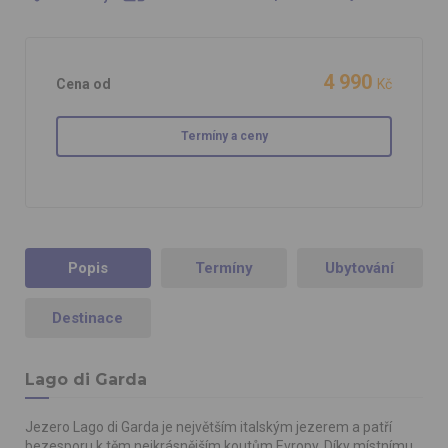
4 990
Cena od
Kč
Termíny a ceny
Popis
Termíny
Ubytování
Destinace
Lago di Garda
Jezero Lago di Garda je největším italským jezerem a patří
bezesporu k těm nejkrásnějším koutům Evropy. Díky místnímu