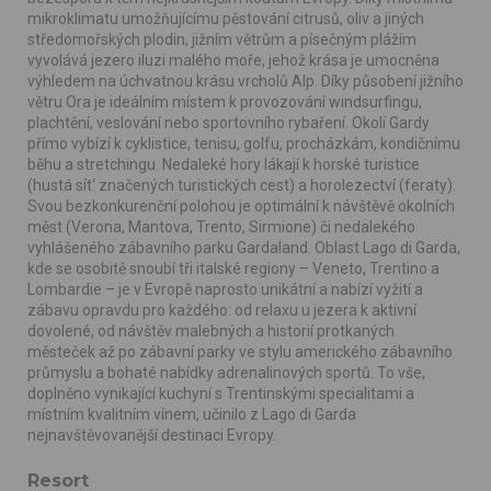
mikroklimatu umožňujícímu pěstování citrusů, oliv a jiných
středomořských plodin, jižním větrům a písečným plážím
vyvolává jezero iluzi malého moře, jehož krása je umocněna
výhledem na úchvatnou krásu vrcholů Alp. Díky působení jižního
větru Ora je ideálním místem k provozování windsurfingu,
plachtění, veslování nebo sportovního rybaření. Okolí Gardy
přímo vybízí k cyklistice, tenisu, golfu, procházkám, kondičnímu
běhu a stretchingu. Nedaleké hory lákají k horské turistice
(hustá sít‘ značených turistických cest) a horolezectví (feraty).
Svou bezkonkurenční polohou je optimální k návštěvě okolních
měst (Verona, Mantova, Trento, Sirmione) či nedalekého
vyhlášeného zábavního parku Gardaland. Oblast Lago di Garda,
kde se osobitě snoubí tři italské regiony – Veneto, Trentino a
Lombardie – je v Evropě naprosto unikátní a nabízí vyžití a
zábavu opravdu pro každého: od relaxu u jezera k aktivní
dovolené, od návštěv malebných a historií protkaných
městeček až po zábavní parky ve stylu amerického zábavního
průmyslu a bohaté nabídky adrenalinových sportů. To vše,
doplněno vynikající kuchyní s Trentinskými specialitami a
místním kvalitním vínem, učinilo z Lago di Garda
nejnavštěvovanější destinaci Evropy.
Resort