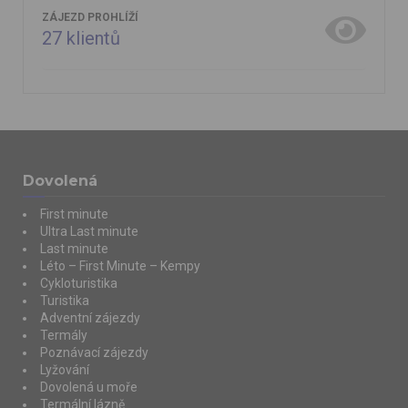
ZÁJEZD PROHLÍŽÍ
27
klientů
Dovolená
First minute
Ultra Last minute
Last minute
Léto – First Minute – Kempy
Cykloturistika
Turistika
Adventní zájezdy
Termály
Poznávací zájezdy
Lyžování
Dovolená u moře
Termální lázně