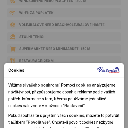
WINDSURFING NEBO PLACHTĚNÍ: 300 M
WI-FI: ZA POPLATEK
VOLEJBALOVÉ NEBO BEACHVOLEJBALOVÉ HŘIŠTĚ:
STOLNÍ TENIS:
SUPERMARKET NEBO MINIMARKET: 150 M
RESTAURACE: 250 M
Cookies
VENKOVNÍ BAZÉN: 50 M
Nutné cookies
Nutné cookies pomáhají, aby byla webová stránka použitelná
Vážíme si
vašeho soukromí
. Pomocí
cookies
analyzujeme
TREKKING NEBO NORDIC WALKING:
tak, že umožní základní funkce jako navigace stránky a
návštěvnost, přizpůsobujeme obsah a reklamy podle vašich
VÍCEÚČELOVÉ HŘIŠTĚ:
přístup k zabezpečeným sekcím webové stránky. Webová
potřeb. Informace o tom, k čemu používáme jednotlivé
stránka nemůže správně fungovat bez těchto cookies.
cookies naleznete v možnosti
“Nastavení”
.
MINIGOLF:
Pokud souhlasíte s přijetím všech
cookies
, můžete to potvrdit
Analytické cookies
POSILOVNA NEBO FITNESS CENTRUM:
tlačítkem
“Povolit vše”
. Chcete-li povolit cookies nezbytně