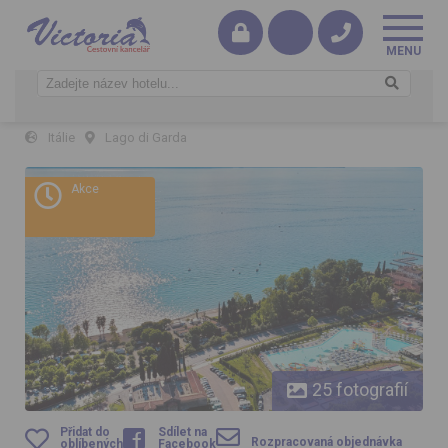
Camping Cisano & San Vito
Itálie
Lago di Garda
Camping Cisano & San Vito
Akce
25 fotografií
Přidat do
Sdílet na
Rozpracovaná objednávka
oblíbených
Facebook