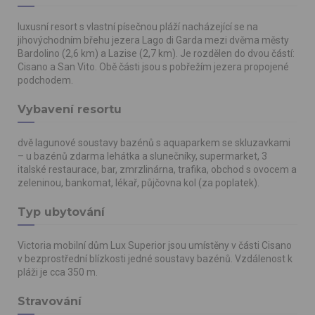
luxusní resort s vlastní písečnou pláží nacházející se na
jihovýchodním břehu jezera Lago di Garda mezi dvěma městy
Bardolino (2,6 km) a Lazise (2,7 km). Je rozdělen do dvou částí:
Cisano a San Vito. Obě části jsou s pobřežím jezera propojené
podchodem.
Vybavení resortu
dvě lagunové soustavy bazénů s aquaparkem se skluzavkami
– u bazénů zdarma lehátka a slunečníky, supermarket, 3
italské restaurace, bar, zmrzlinárna, trafika, obchod s ovocem a
zeleninou, bankomat, lékař, půjčovna kol (za poplatek).
Typ ubytování
Victoria mobilní dům Lux Superior jsou umístěny v části Cisano
v bezprostřední blízkosti jedné soustavy bazénů. Vzdálenost k
pláži je cca 350 m.
Stravování