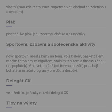
vlastní (jsou zde restaurace, supermarket, obchod se zeleninou
a ovocem).
Pláž
písečná. Na pláži jsou zdarma lehátka a slunečníky.
Sportovní, zábavní a společenské aktivity
nový sportovní areál s kurty na tenis, volejbalem, basketbalem,
malým fotbalem, minigolfem, stolním tenisem a fitness zónou
(za poplatek). V hlavní sezóně (od června do září) probíhají
bohaté animační programy pro děti a dospělé.
Delegát CK
ve středisku je česky mluvící delegát CK.
Tipy na výlety