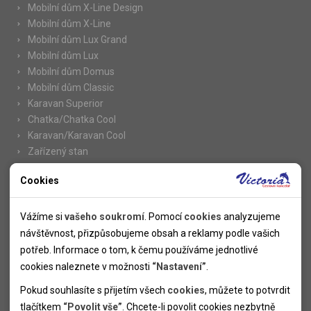
Mobilní dům X-Line Design
Mobilní dům X-Line
Mobilní dům Lux Grand
Mobilní dům Lux
Mobilní dům Domus
Mobilní dům Classic
Karavan Superior
Chatka/Chatka Cool
Karavan/Karavan Cool
Zařízený stan
Cookies
Nutné cookies
Informace
Nutné cookies pomáhají, aby byla webová stránka použitelná
Vážíme si
vašeho soukromí
. Pomocí
cookies
analyzujeme
Novinky
tak, že umožní základní funkce jako navigace stránky a
návštěvnost, přizpůsobujeme obsah a reklamy podle vašich
Kolektivy
přístup k zabezpečeným sekcím webové stránky. Webová
potřeb. Informace o tom, k čemu používáme jednotlivé
SUPER FIRST MINUTE
stránka nemůže správně fungovat bez těchto cookies.
cookies naleznete v možnosti
“Nastavení”
.
Naše atraktivní slevy
Pokud souhlasíte s přijetím všech
cookies
, můžete to potvrdit
Informace k letním pobytům
Analytické cookies
tlačítkem
“Povolit vše”
. Chcete-li povolit cookies nezbytně
Informace o letecké dopravě