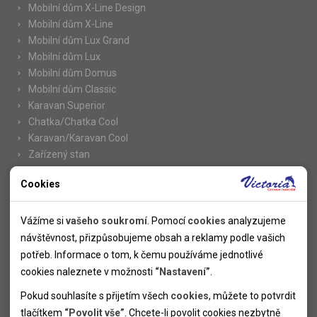
Mobilní dům X-Line Design
Mobilní dům X-Line
Mobilní dům Lux Grand
Mobilní dům Lux
Mobilní dům Domus
Mobilní dům Classic
Karavan Superior
Chatka/Chatka Cool
Karavan/Karavan Cool
Zařízený stan
Cookies
Nutné cookies
Informace
Nutné cookies pomáhají, aby byla webová stránka použitelná
Vážíme si
vašeho soukromí
. Pomocí
cookies
analyzujeme
Novinky
tak, že umožní základní funkce jako navigace stránky a
návštěvnost, přizpůsobujeme obsah a reklamy podle vašich
Kolektivy
přístup k zabezpečeným sekcím webové stránky. Webová
potřeb. Informace o tom, k čemu používáme jednotlivé
SUPER FIRST MINUTE
stránka nemůže správně fungovat bez těchto cookies.
cookies naleznete v možnosti
“Nastavení”
.
Naše atraktivní slevy
Pokud souhlasíte s přijetím všech
cookies
, můžete to potvrdit
Informace k letním pobytům
Analytické cookies
tlačítkem
“Povolit vše”
. Chcete-li povolit cookies nezbytně
Informace o letecké dopravě