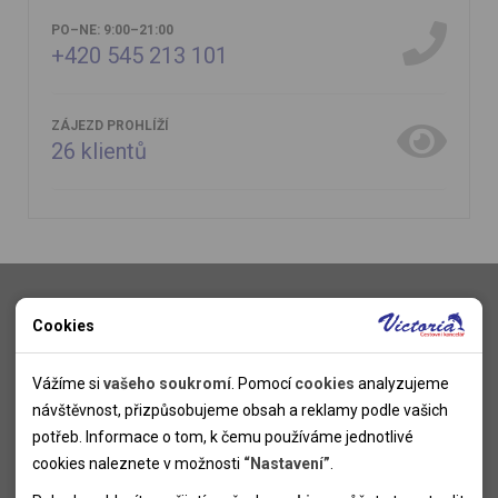
PO–NE: 9:00–21:00
+420 545 213 101
ZÁJEZD PROHLÍŽÍ
26
klientů
Dovolená
Cookies
Nutné cookies
First minute
Nutné cookies pomáhají, aby byla webová stránka použitelná
Vážíme si
vašeho soukromí
. Pomocí
cookies
analyzujeme
Ultra Last minute
Last minute
tak, že umožní základní funkce jako navigace stránky a
návštěvnost, přizpůsobujeme obsah a reklamy podle vašich
Léto – First Minute – Kempy
přístup k zabezpečeným sekcím webové stránky. Webová
potřeb. Informace o tom, k čemu používáme jednotlivé
Cykloturistika
stránka nemůže správně fungovat bez těchto cookies.
cookies naleznete v možnosti
“Nastavení”
.
Turistika
Adventní zájezdy