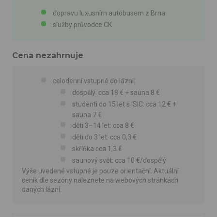
dopravu luxusním autobusem z Brna
služby průvodce CK
Cena nezahrnuje
celodenní vstupné do lázní:
dospělý: cca 18 € + sauna 8 €
studenti do 15 let s ISIC: cca 12 € +
sauna 7 €
děti 3–14 let: cca 8 €
děti do 3 let: cca 0,3 €
skříňka cca 1,3 €
saunový svět: cca 10 €/dospělý
Výše uvedené vstupné je pouze orientační. Aktuální
ceník dle sezóny naleznete na webových stránkách
daných lázní.