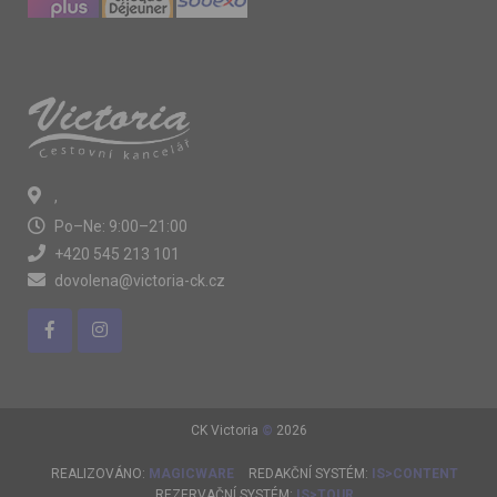
,
Po–Ne: 9:00–21:00
+420 545 213 101
dovolena@victoria-ck.cz
CK Victoria
©
2026
REALIZOVÁNO:
MAGICWARE
REDAKČNÍ SYSTÉM:
IS>CONTENT
REZERVAČNÍ SYSTÉM:
IS>TOUR