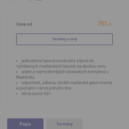
751
Cena od
Kč
Termíny a ceny
jednodenní časově nenáročný zájezd do
vyhlášených maďarských lázních za skvělou cenu
jeden z nejmodernějších lázeňských komplexů v
Maďarsku
odpočinek, zábava, skvělá maďarská gastronomie
a poznání v rámci jednoho dne
sleva senior 60+
Popis
Termíny