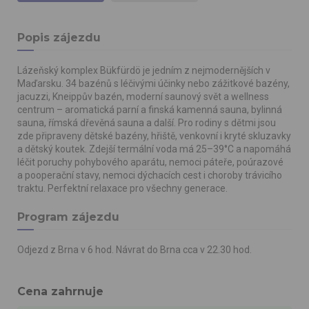
Popis zájezdu
Lázeňský komplex Bükfürdö je jedním z nejmodernějších v
Maďarsku. 34 bazénů s léčivými účinky nebo zážitkové bazény,
jacuzzi, Kneippův bazén, moderní saunový svět a wellness
centrum – aromatická parní a finská kamenná sauna, bylinná
sauna, římská dřevěná sauna a další. Pro rodiny s dětmi jsou
zde připraveny dětské bazény, hřiště, venkovní i kryté skluzavky
a dětský koutek. Zdejší termální voda má 25–39°C a napomáhá
léčit poruchy pohybového aparátu, nemoci páteře, poúrazové
a pooperační stavy, nemoci dýchacích cest i choroby trávicího
traktu. Perfektní relaxace pro všechny generace.
Program zájezdu
Odjezd z Brna v 6 hod. Návrat do Brna cca v 22.30 hod.
Cena zahrnuje