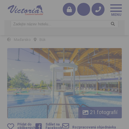
Bükfürdő
Maďarsko
Bük
Bükfürdő
21 fotografií
Přidat do
Sdílet na
Rozpracovaná objednávka
oblíbených
Facebook