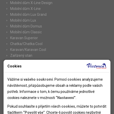
Mobilní dům X-Line Design
Mobilní dům X-Line
Mobilní dům Lux Grand
Mobilní dům Lux
Mobilní dům Domus
Mobilní dům Classic
Karavan Superior
Chatka/Chatka Cool
Karavan/Karavan Cool
Zařízený stan
Cookies
Nutné cookies
Informace
Nutné cookies pomáhají, aby byla webová stránka použitelná
Vážíme si
vašeho soukromí
. Pomocí
cookies
analyzujeme
Novinky
tak, že umožní základní funkce jako navigace stránky a
návštěvnost, přizpůsobujeme obsah a reklamy podle vašich
Kolektivy
přístup k zabezpečeným sekcím webové stránky. Webová
potřeb. Informace o tom, k čemu používáme jednotlivé
SUPER FIRST MINUTE
stránka nemůže správně fungovat bez těchto cookies.
cookies naleznete v možnosti
“Nastavení”
.
Naše atraktivní slevy
Pokud souhlasíte s přijetím všech
cookies
, můžete to potvrdit
Informace k letním pobytům
Analytické cookies
tlačítkem
“Povolit vše”
. Chcete-li povolit cookies nezbytně
Informace o letecké dopravě