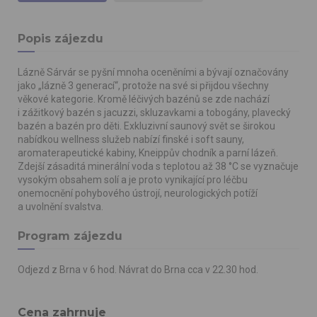
Popis zájezdu
Lázně Sárvár se pyšní mnoha oceněními a bývají označovány
jako „lázně 3 generací“, protože na své si přijdou všechny
věkové kategorie. Kromě léčivých bazénů se zde nachází
i zážitkový bazén s jacuzzi, skluzavkami a tobogány, plavecký
bazén a bazén pro děti. Exkluzivní saunový svět se širokou
nabídkou wellness služeb nabízí finské i soft sauny,
aromaterapeutické kabiny, Kneippův chodník a parní lázeň.
Zdejší zásaditá minerální voda s teplotou až 38 °C se vyznačuje
vysokým obsahem solí a je proto vynikající pro léčbu
onemocnění pohybového ústrojí, neurologických potíží
a uvolnění svalstva.
Program zájezdu
Odjezd z Brna v 6 hod. Návrat do Brna cca v 22.30 hod.
Cena zahrnuje