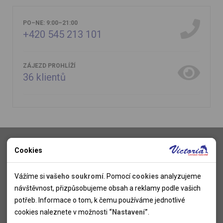
PO–NE: 9:00–21:00
+420 545 213 101
ZÁJEZD PROHLÍŽÍ
36
klientů
Cookies
Dovolená
Nutné cookies
First minute
Nutné cookies pomáhají, aby byla webová stránka použitelná
Vážíme si
vašeho soukromí
. Pomocí
cookies
analyzujeme
Ultra Last minute
tak, že umožní základní funkce jako navigace stránky a
návštěvnost, přizpůsobujeme obsah a reklamy podle vašich
Last minute
přístup k zabezpečeným sekcím webové stránky. Webová
potřeb. Informace o tom, k čemu používáme jednotlivé
Léto – First Minute – Kempy
Cykloturistika
stránka nemůže správně fungovat bez těchto cookies.
cookies naleznete v možnosti
“Nastavení”
.
Turistika