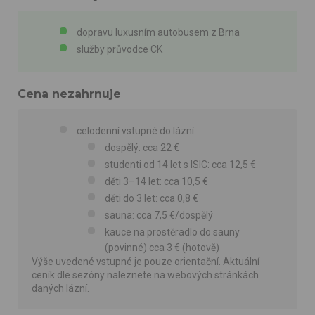
dopravu luxusním autobusem z Brna
služby průvodce CK
Cena nezahrnuje
celodenní vstupné do lázní:
dospělý: cca 22 €
studenti od 14 let s ISIC: cca 12,5 €
děti 3–14 let: cca 10,5 €
děti do 3 let: cca 0,8 €
sauna: cca 7,5 €/dospělý
kauce na prostěradlo do sauny
(povinné) cca 3 € (hotově)
Výše uvedené vstupné je pouze orientační. Aktuální
ceník dle sezóny naleznete na webových stránkách
daných lázní.