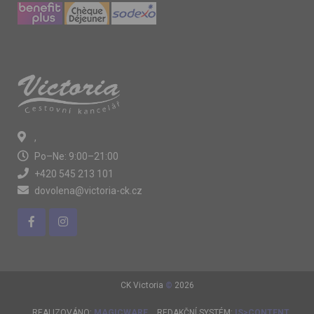
,
Po–Ne: 9:00–21:00
+420 545 213 101
dovolena@victoria-ck.cz
CK Victoria
©
2026
REALIZOVÁNO:
MAGICWARE
REDAKČNÍ SYSTÉM:
IS>CONTENT