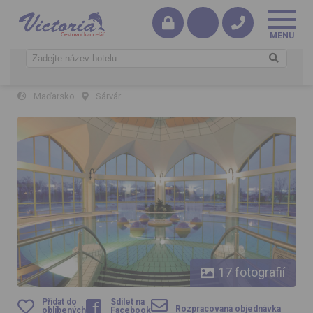
Sárvár
Maďarsko
Sárvár
Sárvár
17 fotografií
Přidat do
Sdílet na
Rozpracovaná objednávka
oblíbených
Facebook