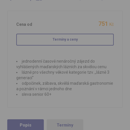
751
Cena od
Kč
Termíny a ceny
jednodenní časově nenáročný zájezd do
vyhlášených maďarských lázních za skvělou cenu
lázně pro všechny věkové kategorie tzv. ,,lázně 3
generací"
odpočinek, zábava, skvělá maďarská gastronomie
a poznání v rámci jednoho dne
sleva senior 60+
Popis
Termíny