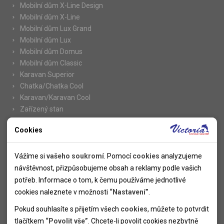
Mobilní dům X-Line Design
Mobilní dům X-Line
Mobilní dům Lux Grand
Mobilní dům Lux
Mobilní dům Domus
Mobilní dům Classic
Karavan Superior
Chatka/Chatka Cool
Karavan/Karavan Cool
Zařízený stan
Cookies
Nutné cookies
Informace
Nutné cookies pomáhají, aby byla webová stránka použitelná
Vážíme si
vašeho soukromí
. Pomocí
cookies
analyzujeme
Novinky
tak, že umožní základní funkce jako navigace stránky a
návštěvnost, přizpůsobujeme obsah a reklamy podle vašich
Kolektivy
přístup k zabezpečeným sekcím webové stránky. Webová
potřeb. Informace o tom, k čemu používáme jednotlivé
SUPER FIRST MINUTE
stránka nemůže správně fungovat bez těchto cookies.
cookies naleznete v možnosti
“Nastavení”
.
Naše atraktivní slevy
Pokud souhlasíte s přijetím všech
cookies
, můžete to potvrdit
Informace k letním pobytům
Analytické cookies
tlačítkem
“Povolit vše”
. Chcete-li povolit cookies nezbytně
Informace o letecké dopravě