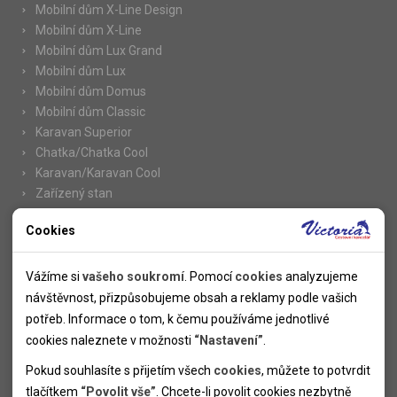
Mobilní dům X-Line Design
Mobilní dům X-Line
Mobilní dům Lux Grand
Mobilní dům Lux
Mobilní dům Domus
Mobilní dům Classic
Karavan Superior
Chatka/Chatka Cool
Karavan/Karavan Cool
Zařízený stan
Cookies
Nutné cookies
Informace
Nutné cookies pomáhají, aby byla webová stránka použitelná
Vážíme si
vašeho soukromí
. Pomocí
cookies
analyzujeme
Novinky
tak, že umožní základní funkce jako navigace stránky a
návštěvnost, přizpůsobujeme obsah a reklamy podle vašich
Kolektivy
přístup k zabezpečeným sekcím webové stránky. Webová
potřeb. Informace o tom, k čemu používáme jednotlivé
SUPER FIRST MINUTE
stránka nemůže správně fungovat bez těchto cookies.
cookies naleznete v možnosti
“Nastavení”
.
Naše atraktivní slevy
Pokud souhlasíte s přijetím všech
cookies
, můžete to potvrdit
Informace k letním pobytům
Analytické cookies
tlačítkem
“Povolit vše”
. Chcete-li povolit cookies nezbytně
Informace o letecké dopravě