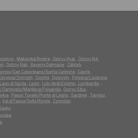
loostrov
,
Makarská Riviéra
,
Ostrov Hvar
,
Ostrov Krk
,
nj
,
Ostrov Rab
,
Severní Dalmácie
,
Záhřeb
ormio/San Colombano/Santa Caterina
,
Caorle
,
Cervinia/Zermatt
,
Civetta
,
Dolomity
,
Folgaria/Lavarone
Lago di Garda
,
Lazio
,
Lido degli Estensi
,
Lombardie
,
 Campiglio/Marilleva/Folgarida
,
Ostrov Elba
,
viéra
,
Passo Tonale/Ponte di Legno
,
Sardinie
,
Tarvisio
,
,
Val di Fassa/Sella Ronda
,
Zoncolan
Sasko
oclaw
ta