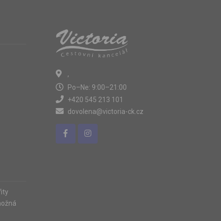
,
Po–Ne: 9:00–21:00
+420 545 213 101
dovolena@victoria-ck.cz
ity
možná