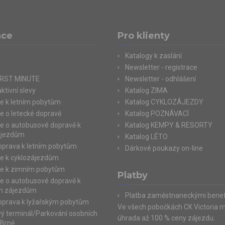
ace
Pro klienty
Katalogy k zaslání
Newsletter - registrace
IRST MINUTE
Newsletter - odhlášení
ktivní slevy
Katalog ZIMA
e k letním pobytům
Katalog CYKLOZÁJEZDY
e o letecké dopravě
Katalog POZNÁVACÍ
e o autobusové dopravě k
Katalog KEMPY & RESORTY
ájezdům
Katalog LÉTO
doprava k letním pobytům
Dárkové poukazy on-line
e k cyklozájezdům
e k zimním pobytům
Platby
e o autobusové dopravě k
m zájezdům
Platba zaměstnaneckými benef
doprava k lyžařským pobytům
Ve všech pobočkách CK Victoria 
ý terminál/Parkování osobních
úhrada až 100 % ceny zájezdu.
 Brně