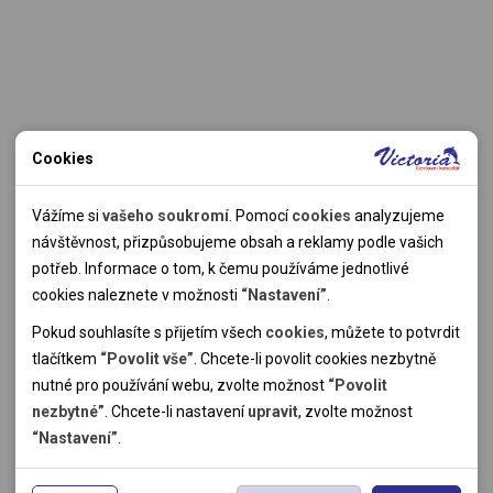
Cookies
Nutné cookies
Nutné cookies pomáhají, aby byla webová stránka použitelná
Vážíme si
vašeho soukromí
. Pomocí
cookies
analyzujeme
tak, že umožní základní funkce jako navigace stránky a
návštěvnost, přizpůsobujeme obsah a reklamy podle vašich
přístup k zabezpečeným sekcím webové stránky. Webová
potřeb. Informace o tom, k čemu používáme jednotlivé
stránka nemůže správně fungovat bez těchto cookies.
cookies naleznete v možnosti
“Nastavení”
.
Pokud souhlasíte s přijetím všech
cookies
, můžete to potvrdit
Analytické cookies
tlačítkem
“Povolit vše”
. Chcete-li povolit cookies nezbytně
nutné pro používání webu, zvolte možnost
“Povolit
Pomocí analytických cookies můžeme měřit návštěvnost
nezbytné”
. Chcete-li nastavení
upravit
, zvolte možnost
našeho webu, zdroje návštěv, výkon reklam a také jejich
Personální cookies
“Nastavení”
.
dosah. Takto získaná data zpracováváme anonymně bez
Personalizační soubory cookies nám umožňují přizpůsobit
vazby na konkrétního uživatele našeho webu. Bez vašeho
prohlížení webu dle vašich zájmů a preferencí. Bez souhlasu
Reklamní cookies
souhlasu s používáním analytických cookies, ztrácíme