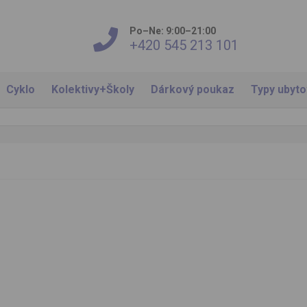
Po–Ne: 9:00–21:00
+420 545 213 101
Cyklo
Kolektivy+Školy
Dárkový poukaz
Typy ubyt