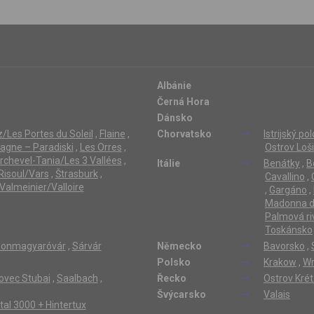
Albánie
Černá Hora
Dánsko
/Les Portes du Soleil
,
Flaine
,
Chorvatsko
Istrijský po
lagne – Paradiski
,
Les Orres
,
Ostrov Loši
rchevel-Tania/Les 3 Vallées
,
Itálie
Benátky
,
B
Risoul/Vars
,
Štrasburk
,
Cavallino
,
Valmeinier/Valloire
,
Gargáno
,
Madonna di
Palmová ri
Toskánsko
onmagyaróvár
,
Sárvár
Německo
Bavorsko
,
Polsko
Krakow
,
Wr
ovec Stubai
,
Saalbach
,
Řecko
Ostrov Kré
Švýcarsko
Valais
ertal 3000 + Hintertux