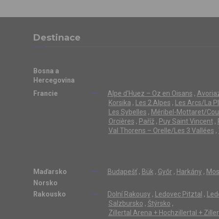
Destinace
Bosna a
Hercegovina
Francie
Alpe d'Huez – Oz en Oisans
,
Avoriaz
Korsika
,
Les 2 Alpes
,
Les Arcs/La P
Les Sybelles
,
Méribel-Mottaret/Cou
Orcières
,
Paříž
,
Puy Saint Vincent
,
Val Thorens – Orelle/Les 3 Vallées
,
Maďarsko
Budapešť
,
Bük
,
Győr
,
Harkány
,
Mos
Norsko
Rakousko
Dolní Rakousy
,
Ledovec Pitztal
,
Led
Salzbursko
,
Štýrsko
,
Zillertal Arena + Hochzillertal + Zill