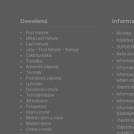
Dovolená
Inform
First minute
Novinky
Ultra Last minute
Kolektivy
Last minute
SUPER F
Léto – First Minute – Kempy
Naše atra
Cykloturistika
Informac
Turistika
Adventní zájezdy
Informac
Termály
Informac
Poznávací zájezdy
letním z
Lyžování
Vlastní 
Dovolená u moře
Informac
Termální lázně
All inclusive
Informac
Polopenze
Informac
Stan u moře
lyžařský
Mobilní dům u moře
Vlastní 
Mobilní domy
Odjezdov
Chata u moře
vozidel v